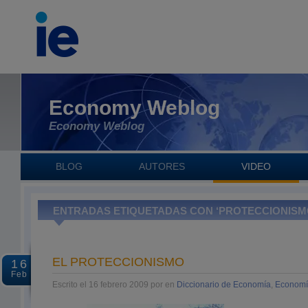
Economy Weblog
Economy Weblog
BLOG
AUTORES
VIDEO
ENTRADAS ETIQUETADAS CON ‘PROTECCIONISM
EL PROTECCIONISMO
16
Feb
Escrito el 16 febrero 2009 por en
Diccionario de Economía
,
Economí