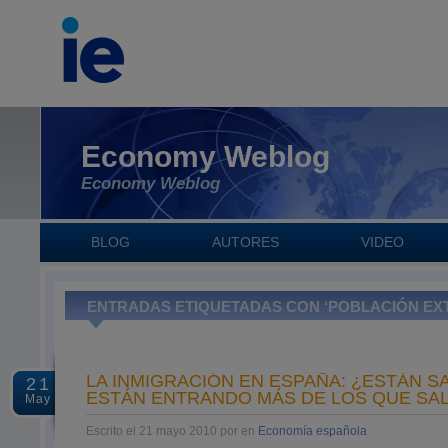
Economy Weblog
Economy Weblog
BLOG
AUTORES
VIDEO
ENTRADAS ETIQUETADAS CON ‘POBLACIÓN EX
LA INMIGRACIÓN EN ESPAÑA: ¿ESTÁN S
21
ESTÁN ENTRANDO MÁS DE LOS QUE SA
May
Escrito el 21 mayo 2010 por en
Economía española