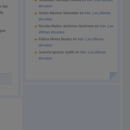
Sebastián Santiago Matías
en
Irán :Las últimas
e las
décadas
la
Simón Máximo Sebastián
en
Irán :Las últimas
décadas
Nicolás Matías Jerónimo Gerónimo
en
Irán :Las
que
últimas décadas
Fátima Mireia Beatriz
en
Irán :Las últimas
décadas
Juanma Ignacio Judith
en
Irán :Las últimas
décadas