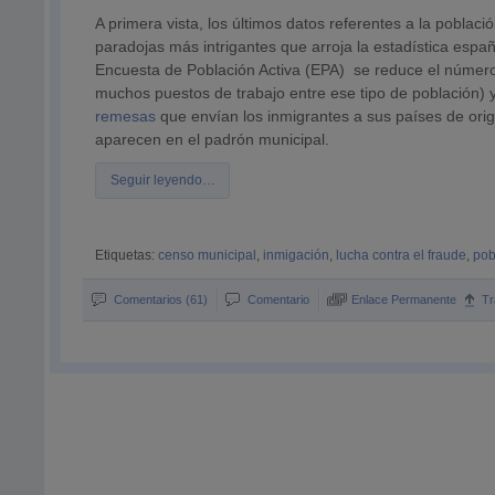
A primera vista, los últimos datos referentes a la poblac
paradojas más intrigantes que arroja la estadística espa
Encuesta de Población Activa (EPA) se reduce el número
muchos puestos de trabajo entre ese tipo de población) 
remesas
que envían los inmigrantes a sus países de ori
aparecen en el padrón municipal.
Seguir leyendo…
Etiquetas:
censo municipal
,
inmigación
,
lucha contra el fraude
,
pob
Comentarios (61)
Comentario
Enlace Permanente
T