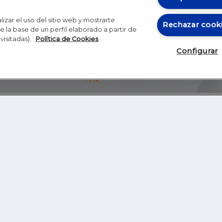
izar el uso del sitio web y mostrarte
Rechazar cook
 la base de un perfil elaborado a partir de
visitadas).
Política de Cookies
Configurar
Blog
Autores
Video
Inicio
RSS
GHER EDUCATION
IE UNIVERSITY
S
IE LAW SCHOOL
IE SCHOOL OF ARCHITECTURE AND DESIGN
IE SCHOOL OF SCIENCE & TECHNOLOGY