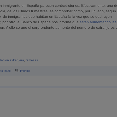
ión inmigrante en España parecen contradictorios. Efectivamente, una d
ñola, de los últimos trimestres, es comprobar cómo, por un lado, según 
 de inmigrantes que habitan en España (a la vez que se destruyen
y, por otro, el Banco de España nos informa que
están aumentando las
gen. A ello se une el sorprendente aumento del número de extranjeros 
lación extranjera
,
remesas
rackback
Imprimir