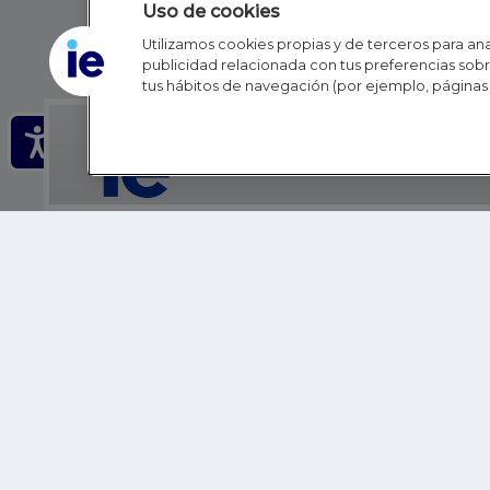
Uso de cookies
Utilizamos cookies propias y de terceros para anal
publicidad relacionada con tus preferencias sobre
tus hábitos de navegación (por ejemplo, páginas 
IE - REINVENTING HI
IE BUSINESS SCHOOL
IE SCHOOL OF POLITICS, ECONOMICS AND GLOBAL AFFAIR
IE LIFELONG LEARNING
FUNDACIÓN IE