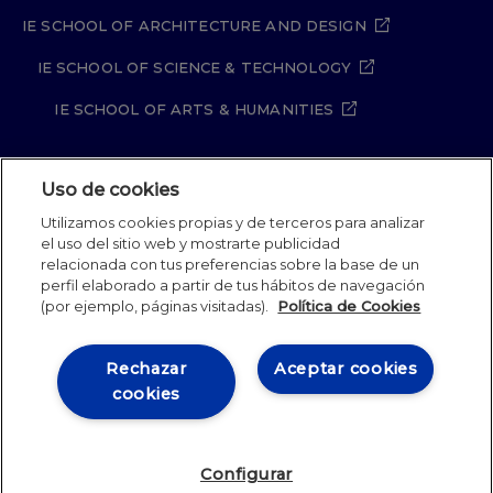
IE SCHOOL OF ARCHITECTURE AND DESIGN
IE SCHOOL OF SCIENCE & TECHNOLOGY
IE SCHOOL OF ARTS & HUMANITIES
Uso de cookies
Aviso legal
Política de Privacidad
Utilizamos cookies propias y de terceros para analizar
Política de Cookies
Política de seguridad
el uso del sitio web y mostrarte publicidad
Student Academic Standards
Canal Compliance
relacionada con tus preferencias sobre la base de un
Site Map
perfil elaborado a partir de tus hábitos de navegación
(por ejemplo, páginas visitadas).
Política de Cookies
IE University 2026
Rechazar
Aceptar cookies
cookies
Configurar