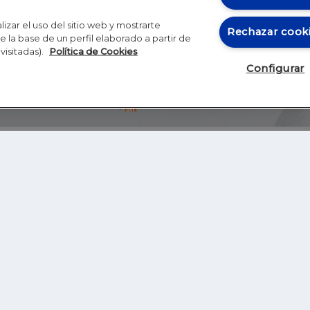
izar el uso del sitio web y mostrarte
Rechazar cook
 la base de un perfil elaborado a partir de
visitadas).
Política de Cookies
Configurar
Blog
Autores
Video
Inicio
RSS
GHER EDUCATION
IE UNIVERSITY
S
IE LAW SCHOOL
IE SCHOOL OF ARCHITECTURE AND DESIGN
IE SCHOOL OF SCIENCE & TECHNOLOGY