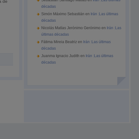
Sebastián Santiago Matías
en
Irán :Las últimas
a de
décadas
Simón Máximo Sebastián
en
Irán :Las últimas
décadas
Nicolás Matías Jerónimo Gerónimo
en
Irán :Las
últimas décadas
Fátima Mireia Beatriz
en
Irán :Las últimas
décadas
Juanma Ignacio Judith
en
Irán :Las últimas
décadas