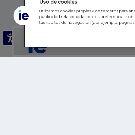
Uso de cookies
Utilizamos cookies propias y de terceros para anal
publicidad relacionada con tus preferencias sobre
tus hábitos de navegación (por ejemplo, páginas 
IE - REINVENTING HI
IE BUSINESS SCHOOL
IE SCHOOL OF POLITICS, ECONOMICS AND GLOBAL AFFAIR
IE LIFELONG LEARNING
FUNDACIÓN IE