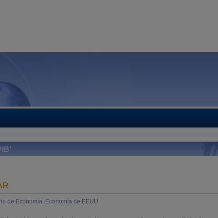
IB’
AR
rio de Economía
,
Economía de EEUU