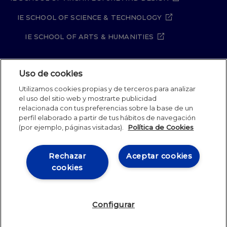
IE SCHOOL OF SCIENCE & TECHNOLOGY
IE SCHOOL OF ARTS & HUMANITIES
Uso de cookies
Aviso legal
Política de Privacidad
Utilizamos cookies propias y de terceros para analizar
Política de Cookies
Política de seguridad
el uso del sitio web y mostrarte publicidad
Student Academic Standards
Canal Compliance
relacionada con tus preferencias sobre la base de un
Site Map
perfil elaborado a partir de tus hábitos de navegación
(por ejemplo, páginas visitadas).
Política de Cookies
IE University 2026
Rechazar
Aceptar cookies
cookies
Configurar