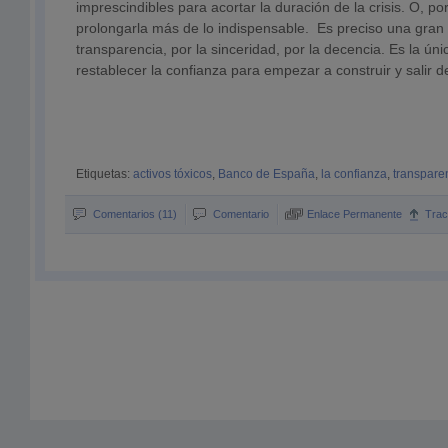
imprescindibles para acortar la duración de la crisis. O, p
prolongarla más de lo indispensable. Es preciso una gran 
transparencia, por la sinceridad, por la decencia. Es la ú
restablecer la confianza para empezar a construir y salir de
Etiquetas:
activos tóxicos
,
Banco de España
,
la confianza
,
transpare
Comentarios (11)
Comentario
Enlace Permanente
Tra