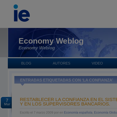
Economy Weblog
Economy Weblog
BLOG
AUTORES
VIDEO
ENTRADAS ETIQUETADAS CON ‘LA CONFIANZA’
RESTABLECER LA CONFIANZA EN EL SIS
7
Y EN LOS SUPERVISORES BANCARIOS.
Mar
Escrito el 7 marzo 2009 por en
Economía española
,
Economía Globa