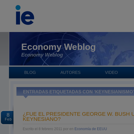
Economy Weblog
Economy Weblog
BLOG
AUTORES
VIDEO
ENTRADAS ETIQUETADAS CON ‘KEYNESIANISMO
¿FUE EL PRESIDENTE GEORGE W. BUSH 
8
KEYNESIANO?
Feb
Escrito el 8 febrero 2011 por en
Economía de EEUU