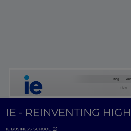
Blog
Aut
Inicio
IE - REINVENTING HI
IE BUSINESS SCHOOL