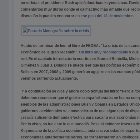
terroristas el presidente Bush aplicó doctrinas keynesianas. Davi
comentarios muy duros donde el califiactivo más amable que recibí 
discusión la puedes encontrar
en ese post del 18 de noviembre
.
Acabo de terminar de leer el libro de FEDEA: “La crisis de la econ
económico de la gran recesión”.
Un libro muy recomendable
y que 
red. En el capítulo introductorio escrito por Samuel Bentolila, Miche
Giménez y Juan J. Dolado se puede leer que las políticas económi
Solbes en 2007, 2008 y 2009 generó un agujero en las cuentas pú
venimos sufriendo actualmente.
Y a continuación se dice y ahora copio textual del libro: “Pero al 
debemos reconocer que el gobierno español estaba en buena comp
ejemplos de las administraciones Bush y Obama en Estados Unidos
gobiernos occidentales se convencieron de que algún tipo de dispen
crearía suficiente demanda efectiva para sacar a sus economías na
Por lo visto, no fue esto lo que sucedió. Pese al evidente fracaso
Keynesiano de la política económica, toda una variedad de expertos
economistas anteriormente serios, se transformaron en ideólogos