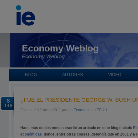
Economy Weblog
Economy Weblog
BLOG
AUTORES
VIDEO
¿FUE EL PRESIDENTE GEORGE W. BUSH U
8
Feb
Escrito el 8 febrero 2011 por en
Economía de EEUU
Hace más de dos meses escribí un artículo en este blog titulado
El 
económicas
donde, entre otras coasas, defendía que en 2001 y a r