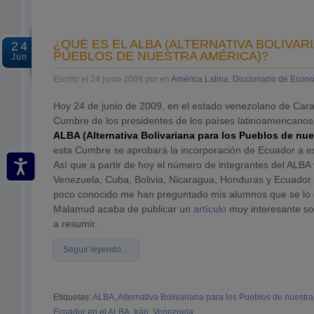
¿QUÉ ES EL ALBA (ALTERNATIVA BOLIVAR
24
PUEBLOS DE NUESTRA AMÉRICA)?
Jun
Escrito el 24 junio 2009 por en
América Latina
,
Diccionario de Econ
Hoy 24 de junio de 2009, en el estado venezolano de Car
Cumbre de los presidentes de los países latinoamericanos
ALBA (Alternativa Bolivariana para los Pueblos de nue
esta Cumbre se aprobará la incorporación de Ecuador a es
Así que a partir de hoy el número de integrantes del ALBA 
Venezuela, Cuba, Bolivia, Nicaragua, Honduras y Ecuador
poco conocido me han preguntado mis alumnos que se lo e
Malamud acaba de publicar un
artículo
muy interesante so
a resumir.
Seguir leyendo…
Etiquetas:
ALBA
,
Alternativa Bolivariana para los Pueblos de nuestr
Ecuador en el ALBA
,
Irán
,
Venezuela