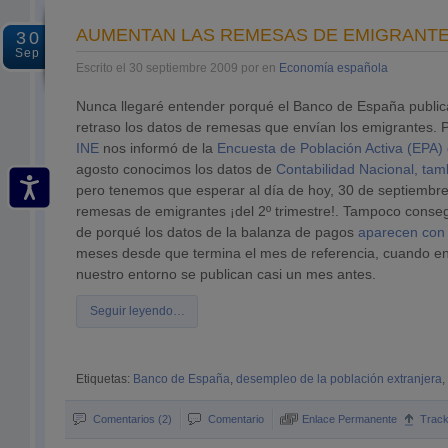
AUMENTAN LAS REMESAS DE EMIGRANTE
30
Sep
Escrito el 30 septiembre 2009 por en
Economía española
Nunca llegaré entender porqué el Banco de España publi
retraso los datos de remesas que envían los emigrantes. Po
INE
nos informó de la
Encuesta de Población Activa (EPA) d
agosto conocimos los datos de
Contabilidad Nacional, tamb
pero tenemos que esperar al día de hoy, 30 de septiembre
remesas de emigrantes ¡del 2º trimestre!. Tampoco conse
de porqué los datos de la balanza de pagos
aparecen con 
meses desde que termina el mes de referencia, cuando en
nuestro entorno se publican casi un mes antes.
Seguir leyendo…
Etiquetas:
Banco de España
,
desempleo de la población extranjera
,
Comentarios (2)
Comentario
Enlace Permanente
Trac