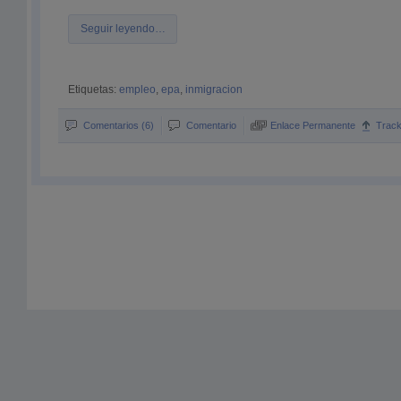
Seguir leyendo…
Etiquetas:
empleo
,
epa
,
inmigracion
Comentarios (6)
Comentario
Enlace Permanente
Trac