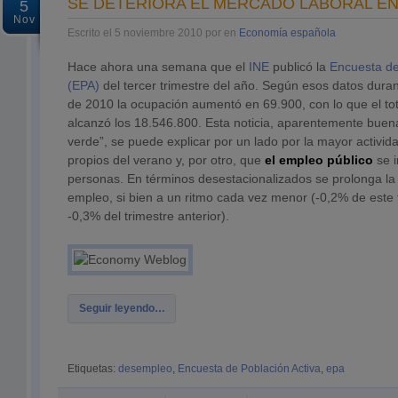
SE DETERIORA EL MERCADO LABORAL E
5
Nov
Escrito el 5 noviembre 2010 por en
Economía española
Hace ahora una semana que el
INE
publicó la
Encuesta de
(EPA)
del tercer trimestre del año. Según esos datos durant
de 2010 la ocupación aumentó en 69.900, con lo que el to
alcanzó los 18.546.800. Esta noticia, aparentemente buena
verde”, se puede explicar por un lado por la mayor activida
propios del verano y, por otro, que
el empleo público
se 
personas. En términos desestacionalizados se prolonga la
empleo, si bien a un ritmo cada vez menor (-0,2% de este t
-0,3% del trimestre anterior).
Seguir leyendo…
Etiquetas:
desempleo
,
Encuesta de Población Activa
,
epa