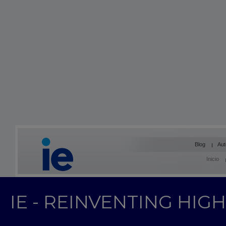
Blog
Aut
Inicio
IE - REINVENTING HI