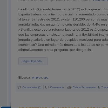
Escrito el 6 febrero 2013 por Daniel Fernandez Kranz en
Economía 
La última EPA (cuarto trimestre de 2012) indica que el n
España trabajando a tiempo parcial ha aumentado consid
al tercer trimestre de 2012, existen 110,200 personas más
jornada reducida, un aumento considerable, del 4,4% en só
¿Significa esto que la reforma laboral de 2012 está empez
que las empresas empiezan a acudir a la flexibilidad inter
jornada y salarios en lugar de despidos masivos) para adap
económico? Una mirada más detenida a los datos no perm
afirmativamente a esta pregunta, por desgracia.
Seguir leyendo…
Etiquetas:
empleo
,
epa
Comentarios (1)
Comentario
Enlace Permanente
Trac