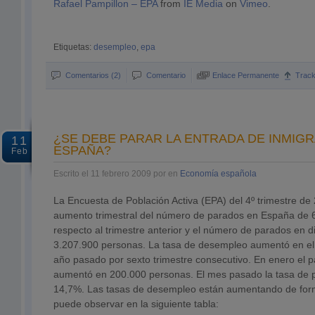
Rafael Pampillon – EPA
from
IE Media
on
Vimeo
.
Etiquetas:
desempleo
,
epa
Comentarios (2)
Comentario
Enlace Permanente
Trac
¿SE DEBE PARAR LA ENTRADA DE INMIG
11
ESPAÑA?
Feb
Escrito el 11 febrero 2009 por en
Economía española
La Encuesta de Población Activa (EPA) del 4º trimestre d
aumento trimestral del número de parados en España de 
respecto al trimestre anterior y el número de parados en d
3.207.900 personas. La tasa de desempleo aumentó en el c
año pasado por sexto trimestre consecutivo. En enero el p
aumentó en 200.000 personas. El mes pasado la tasa de pa
14,7%. Las tasas de desempleo están aumentando de form
puede observar en la siguiente tabla: