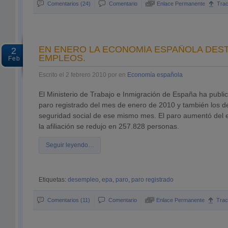
Comentarios (24)
Comentario
Enlace Permanente
Tra
EN ENERO LA ECONOMÍA ESPAÑOLA DEST
2
EMPLEOS.
Feb
Escrito el 2 febrero 2010 por en
Economía española
El Ministerio de Trabajo e Inmigración de España ha publi
paro registrado del mes de enero de 2010 y también los de l
seguridad social de ese mismo mes. El paro aumentó del 
la afiliación se redujo en 257.828 personas.
Seguir leyendo…
Etiquetas:
desempleo
,
epa
,
paro
,
paro registrado
Comentarios (11)
Comentario
Enlace Permanente
Tra