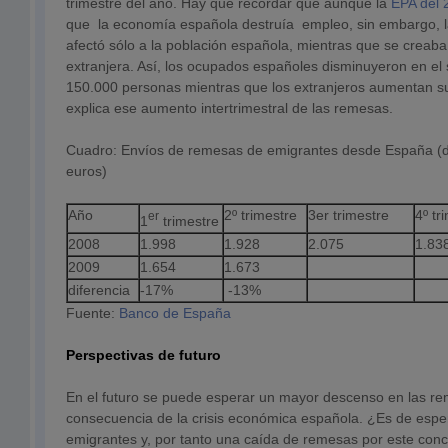
trimestre del año. Hay que recordar que aunque la
EPA del 
que la economía española destruía empleo, sin embargo, 
afectó sólo a la población española, mientras que se creab
extranjera. Así, los ocupados españoles disminuyeron en el
150.000 personas mientras que los extranjeros aumentan s
explica ese aumento intertrimestral de las remesas.
Cuadro: Envíos de remesas de emigrantes desde España (d
euros)
Año
2º trimestre
3er trimestre
4º tr
er
1
trimestre
2008
1.998
1.928
2.075
1.83
2009
1.654
1.673
diferencia
-17%
-13%
Fuente:
Banco de España
Perspectivas de futuro
En el futuro se puede esperar un mayor descenso en las 
consecuencia de la crisis económica española. ¿Es de espe
emigrantes y, por tanto una caída de remesas por este co