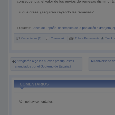
consecuencia, el valor de los envíos de remesas disminuirá.
Tú que crees ¿seguirán cayendo las remesas?
Etiquetas:
Banco de España
,
desempleo de la población extranjera
,
e
Comentarios (2)
Comentario
Enlace Permanente
Trackb
¿Arreglarán algo los nuevos presupuestos
60 aniversario d
anunciados por el Gobierno de España?
COMENTARIOS
Aún no hay comentarios.