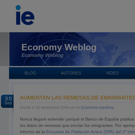
Economy Weblog
Economy Weblog
BLOG
AUTORES
VIDEO
AUMENTAN LAS REMESAS DE EMIGRANTES
30
Sep
Escrito el 30 septiembre 2009 por en
Economía española
Nunca llegaré entender porqué el Banco de España publica
los datos de remesas que envían los emigrantes. Por ejemplo
informó de la
Encuesta de Población Activa (EPA) del 2º trim