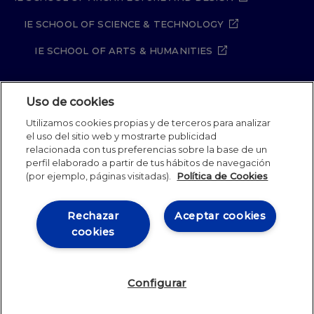
IE SCHOOL OF SCIENCE & TECHNOLOGY
IE SCHOOL OF ARTS & HUMANITIES
Uso de cookies
Aviso legal
Política de Privacidad
Utilizamos cookies propias y de terceros para analizar
Política de Cookies
Política de seguridad
el uso del sitio web y mostrarte publicidad
Student Academic Standards
Canal Compliance
relacionada con tus preferencias sobre la base de un
Site Map
perfil elaborado a partir de tus hábitos de navegación
(por ejemplo, páginas visitadas).
Política de Cookies
IE University 2026
Rechazar
Aceptar cookies
cookies
Configurar