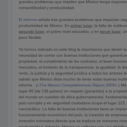
grandes problemas que impiden que México tenga mayores 
competititvidad y productividad.
El informe
señala tres grandes problemas que impactan neg
productividad de México. En
primer lugar
, la falta de institu
segundo lugar
, el pobre nivel educativo, y en
tercer lugar
, u
poco flexible.
Ya hemos indicado en este blog la importancia que tienen las
necesidad de contar con buenas instituciones que garantice
propiedad, el cumplimiento de los contratos, el buen funcio
mercados, el fomento de la transparencia, la igualdad, la dist
renta, la justicia y la seguridad jurídica a todos los actores 
sabido que México dista mucho de tener estas buenas instit
informe (
«The Mexico Competitiveness Report 2009»
) Méx
lugar 86 (de 136 países) en respeto (garantías) a la propie
del mundo en cuestión de ética gubernamental, fundament
país corrupto y en seguridad ciudadana ocupa el lugar 123, 
narcotráfico. La falta de buenas instituciones tiene un impac
funcionamiento económico del país, la creación de empresas
inversión extranjera directa que se traduce en menores nive
productividad. Además, México se enfrenta con una distribuc