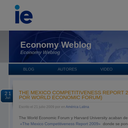
Economy Weblog
Economy Weblog
BLOG
AUTORES
VIDEO
THE MEXICO COMPETITIVENESS REPORT 2
21
POR WORLD ECONOMIC FORUM)
Jul
Escrito el 21 julio 2009 por en
América Latina
The World Economic Forum y Harvard University acaban de p
«The Mexico Competitiveness Report 2009»
donde se pone