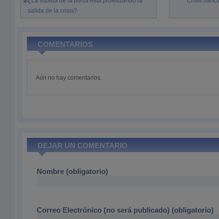
¿La subida de la bolsa está profetizando la
Crisis banca
salida de la crisis?
COMENTARIOS
Aún no hay comentarios.
DEJAR UN COMENTARIO
Nombre (obligatorio)
Correo Electrónico (no será publicado) (obligatorio)