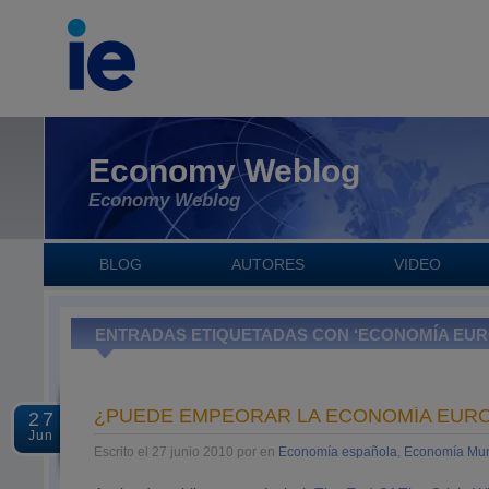
Economy Weblog
Economy Weblog
BLOG
AUTORES
VIDEO
ENTRADAS ETIQUETADAS CON ‘ECONOMÍA EUR
¿PUEDE EMPEORAR LA ECONOMÍA EUR
27
Jun
Escrito el 27 junio 2010 por en
Economía española
,
Economía Mun