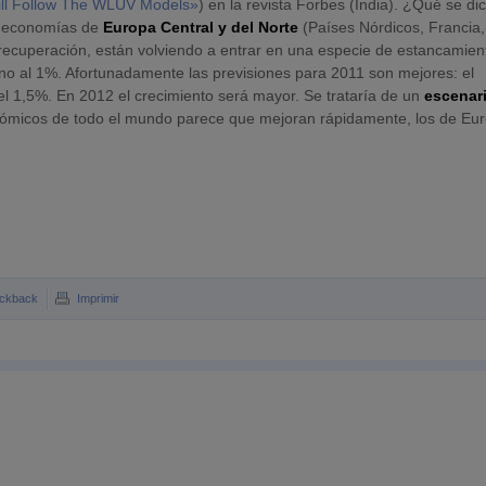
ill Follow The WLUV Models»
) en la revista Forbes (India). ¿Qué se di
s economías de
Europa Central y del Norte
(Países Nórdicos, Francia,
 recuperación, están volviendo a entrar en una especie de estancamien
no al 1%. Afortunadamente las previsiones para 2011 son mejores: el
l 1,5%. En 2012 el crecimiento será mayor. Se trataría de un
escenar
onómicos de todo el mundo parece que mejoran rápidamente, los de Eu
ckback
Imprimir