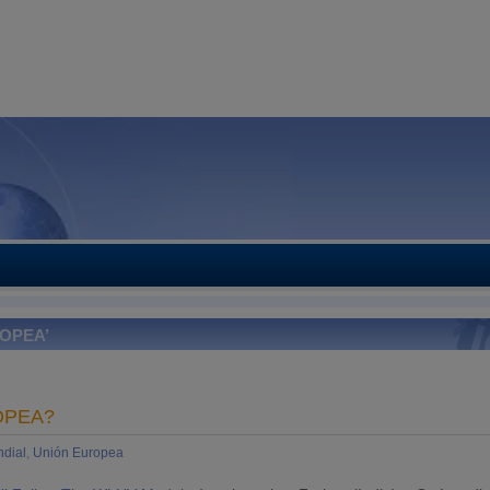
OPEA’
OPEA?
dial
,
Unión Europea