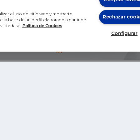
izar el uso del sitio web y mostrarte
Rechazar cook
 la base de un perfil elaborado a partir de
visitadas).
Política de Cookies
Configurar
Blog
Autores
Video
Inicio
RSS
GHER EDUCATION
IE UNIVERSITY
S
IE LAW SCHOOL
IE SCHOOL OF ARCHITECTURE AND DESIGN
IE SCHOOL OF SCIENCE & TECHNOLOGY