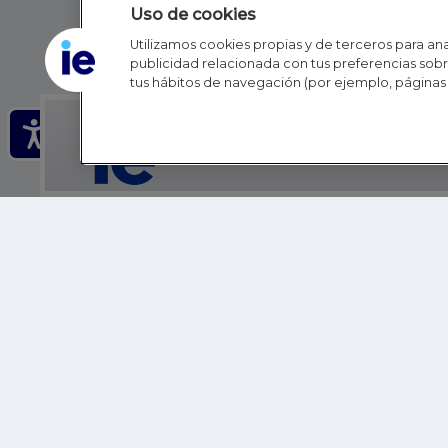
Uso de cookies
Utilizamos cookies propias y de terceros para anal
publicidad relacionada con tus preferencias sobre
tus hábitos de navegación (por ejemplo, páginas 
IE - REINVENTING HI
IE BUSINESS SCHOOL
IE SCHOOL OF POLITICS, ECONOMICS AND GLOBAL AFFAIR
IE LIFELONG LEARNING
FUNDACIÓN IE