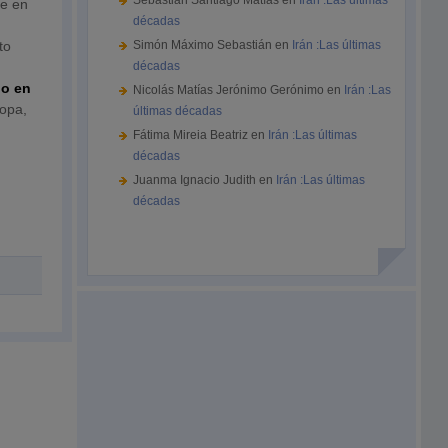
Sebastián Santiago Matías
en
Irán :Las últimas
ce en
décadas
to
Simón Máximo Sebastián
en
Irán :Las últimas
décadas
io en
Nicolás Matías Jerónimo Gerónimo
en
Irán :Las
ropa,
últimas décadas
Fátima Mireia Beatriz
en
Irán :Las últimas
décadas
Juanma Ignacio Judith
en
Irán :Las últimas
décadas