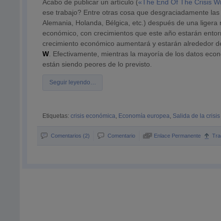
Acabo de publicar un artículo (
«The End Of The Crisis W
ese trabajo? Entre otras cosa que desgraciadamente la
Alemania, Holanda, Bélgica, etc.) después de una ligera
económico, con crecimientos que este año estarán entor
crecimiento económico aumentará y estarán alrededor de
W
. Efectivamente, mientras la mayoría de los datos ec
están siendo peores de lo previsto.
Seguir leyendo…
Etiquetas:
crisis económica
,
Economía europea
,
Salida de la crisis
Comentarios (2)
Comentario
Enlace Permanente
Tra