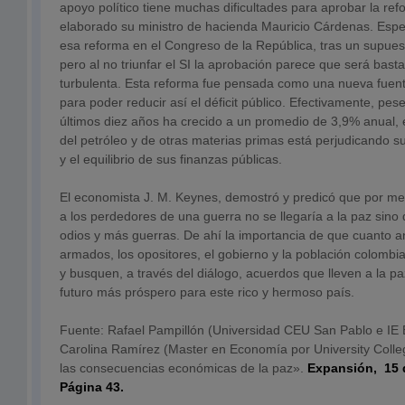
apoyo político tiene muchas dificultades para aprobar la ref
elaborado su ministro de hacienda Mauricio Cárdenas. Espe
esa reforma en el Congreso de la República, tras un supuesto
pero al no triunfar el SI la aprobación parece que será bastan
turbulenta. Esta reforma fue pensada como una nueva fuente
para poder reducir así el déficit público. Efectivamente, pe
últimos diez años ha crecido a un promedio de 3,9% anual, 
del petróleo y de otras materias primas está perjudicando 
y el equilibrio de sus finanzas públicas.
El economista J. M. Keynes, demostró y predicó que por me
a los perdedores de una guerra no se llegaría a la paz sin
odios y más guerras. De ahí la importancia de que cuanto a
armados, los opositores, el gobierno y la población colombia
y busquen, a través del diálogo, acuerdos que lleven a la paz
futuro más próspero para este rico y hermoso país.
Fuente: Rafael Pampillón (Universidad CEU San Pablo e IE 
Carolina Ramírez (Master en Economía por University Coll
las consecuencias económicas de la paz».
Expansión, 15 
Página 43.