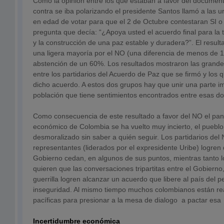
Como la opinión entre los que estaban a favor del documen
contra se iba polarizando el presidente Santos llamó a las u
en edad de votar para que el 2 de Octubre contestaran SI 
pregunta que decía: “¿Apoya usted el acuerdo final para la t
y la construcción de una paz estable y duradera?”. El result
una ligera mayoría por el NO (una diferencia de menos de 
abstención de un 60%. Los resultados mostraron las grandes
entre los partidarios del Acuerdo de Paz que se firmó y los
dicho acuerdo. A estos dos grupos hay que unir una parte i
población que tiene sentimientos encontrados entre esas do
Como consecuencia de este resultado a favor del NO el pan
económico de Colombia se ha vuelto muy incierto, el pueblo 
desmoralizado sin saber a quién seguir. Los partidarios de
representantes (liderados por el expresidente Uribe) logren
Gobierno cedan, en algunos de sus puntos, mientras tanto lo
quieren que las conversaciones tripartitas entre el Gobierno, 
guerrilla logren alcanzar un acuerdo que libere al país del p
inseguridad. Al mismo tiempo muchos colombianos están r
pacíficas para presionar a la mesa de dialogo a pactar esa
Incertidumbre económica