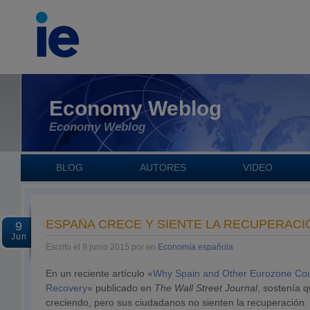
Economy Weblog
Economy Weblog
BLOG
AUTORES
VIDEO
ESPAÑA CRECE Y SIENTE LA RECUPERACI
9
Jun
Escrito el 9 junio 2015 por en
Economía española
En un reciente artículo «
Why Spain and Other Eurozone Coun
Recovery
» publicado en
The Wall Street Journal
, sostenía 
creciendo, pero sus ciudadanos no sienten la recuperación. 