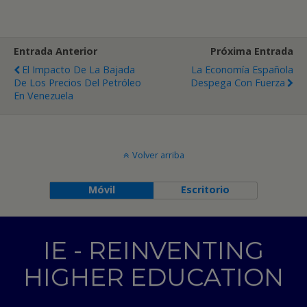
Entrada Anterior
Próxima Entrada
El Impacto De La Bajada
La Economía Española
De Los Precios Del Petróleo
Despega Con Fuerza
En Venezuela
Volver arriba
Móvil
Escritorio
IE - REINVENTING
HIGHER EDUCATION