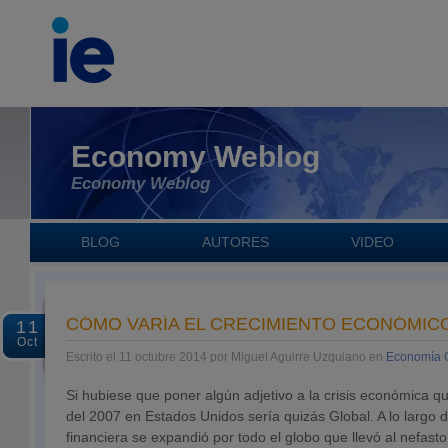
Economy Weblog
Economy Weblog
BLOG
AUTORES
VIDEO
CÓMO VARÍA EL CRECIMIENTO ECONÓMIC
11
Oct
Escrito el 11 octubre 2014 por Miguel Aguirre Uzquiano en
Economía 
Si hubiese que poner algún adjetivo a la crisis económica 
del 2007 en Estados Unidos sería quizás Global. A lo largo de
financiera se expandió por todo el globo que llevó al nefasto