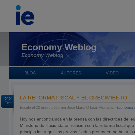
Economy Weblog
Economy Weblog
BLOG
AUTORES
VIDEO
LA REFORMA FISCAL Y EL CRECIMIENTO.
22
Ene
Escrito el 22 enero 2014 por Jose Maria O´kean Alonso en
Economía 
Hoy nos encontramos en la prensa con las directrices del e
Ministerio de Hacienda en relación con la reforma fiscal qu
principio los requisitos previos fijados pretenden no bajar la