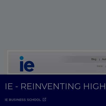
Blog
Aut
Inicio
IE - REINVENTING HI
IE BUSINESS SCHOOL