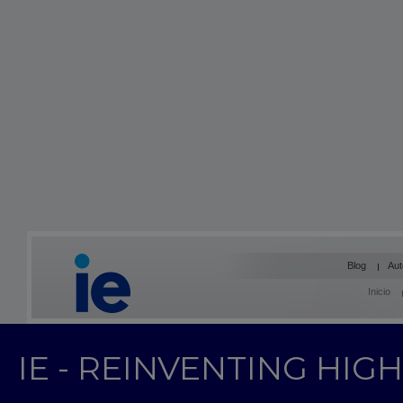
Blog
Aut
Inicio
IE - REINVENTING HI