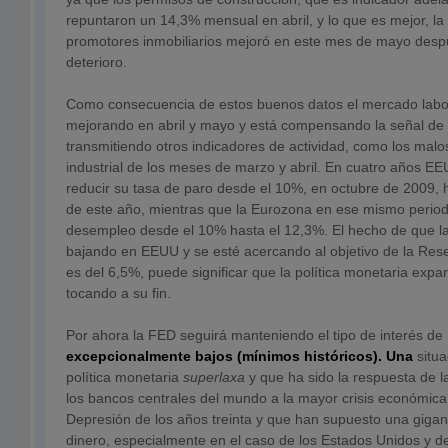
repuntaron un 14,3% mensual en abril, y lo que es mejor, la
promotores inmobiliarios mejoró en este mes de mayo desp
deterioro.
Como consecuencia de estos buenos datos el mercado labo
mejorando en abril y mayo y está compensando la señal de 
transmitiendo otros indicadores de actividad, como los mal
industrial de los meses de marzo y abril. En cuatro años E
reducir su tasa de paro desde el 10%, en octubre de 2009, h
de este año, mientras que la Eurozona en ese mismo perio
desempleo desde el 10% hasta el 12,3%. El hecho de que la
bajando en EEUU y se esté acercando al objetivo de la Res
es del 6,5%, puede significar que la política monetaria expa
tocando a su fin.
Por ahora la FED seguirá manteniendo el tipo de interés de 
excepcionalmente bajos (mínimos históricos). Una
situ
política monetaria
superlaxa
y que ha sido la respuesta de l
los bancos centrales del mundo a la mayor crisis económic
Depresión de los años treinta y que han supuesto una giga
dinero, especialmente en el caso de los Estados Unidos y de