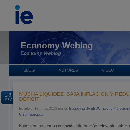
Economy Weblog
Economy Weblog
BLOG
AUTORES
VIDEO
MUCHA LIQUIDEZ, BAJA INFLACIÓN Y RED
18
DÉFICIT
May
Escrito el 18 mayo 2013 por en
Economía de EEUU
,
Economía españ
Unión Europea
Esta semana hemos conocido información relevante sobre la