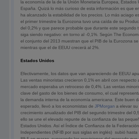
la economía de la de la Unión Monetaria Europea, Estados
España. Quizá lo más curioso de esta información es que e
ha alcanzado la estabilidad de los precios. Lo más aciago 
el primer trimestre la Eurozona tuvo una caída de su Product
del 0,2% y que parece probable que durante este segundo tr
siga siendo negativo: en torno al -0,1%. Según The Economis
el conjunto del 2013 muestran que el PIB de la Eurozona s
mientras que el de EEUU crecerá al 2%.
Estados Unidos
Efectivamente, los datos que van apareciendo de EEUU apun
Las ventas minoristas crecieron 0,1% en abril con respecto
mercado esperaba un retroceso de 0,4%. Las ventas minoris
clave del gasto de los bienes de consumo, el cual represen
la demanda interna de la economía americana. Este buen da
esperado, llevó a los economistas de
JPMorgan
a elevar su
crecimiento anualizado del PIB del segundo trimestre del 0,5
ello se une el elevado repunte de la confianza de las pequ
Estados Unidos. Así el Índice de Confianza de la Federaci
Independientes (NFIB por sus siglas en inglés) subió hasta 9
89,5 en marzo, superando las previsiones del mercado que