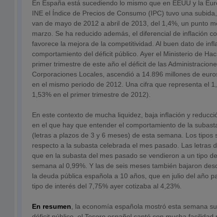
En España está sucediendo lo mismo que en EEUU y la Eur
INE el Índice de Precios de Consumo (IPC) tuvo una subida
van de mayo de 2012 a abril de 2013, del 1,4%, un punto m
marzo. Se ha reducido además, el diferencial de inflación c
favorece la mejora de la competitividad. Al buen dato de inf
comportamiento del déficit público. Ayer el Ministerio de Ha
primer trimestre de este año el déficit de las Administracione
Corporaciones Locales, ascendió a 14.896 millones de eur
en el mismo periodo de 2012. Una cifra que representa el 1,
1,53% en el primer trimestre de 2012).
En este contexto de mucha liquidez, baja inflación y reducció
en el que hay que entender el comportamiento de la subast
(letras a plazos de 3 y 6 meses) de esta semana. Los tipos 
respecto a la subasta celebrada el mes pasado. Las letras 
que en la subasta del mes pasado se vendieron a un tipo del
semana al 0,99%. Y las de seis meses también bajaron desd
la deuda pública española a 10 años, que en julio del año p
tipo de interés del 7,75% ayer cotizaba al 4,23%.
En resumen
, la economía española mostró esta semana su 
déficit público, el Tesoro español captó con mucha facilida