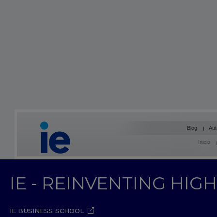
Blog
Aut
Inicio
IE - REINVENTING HI
IE BUSINESS SCHOOL