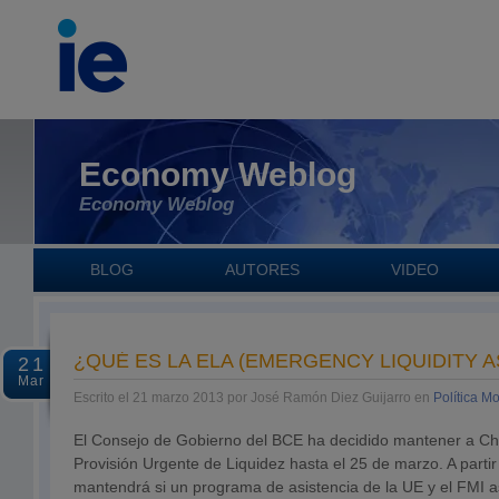
Economy Weblog
Economy Weblog
BLOG
AUTORES
VIDEO
¿QUÉ ES LA ELA (EMERGENCY LIQUIDITY 
21
Mar
Escrito el 21 marzo 2013 por José Ramón Diez Guijarro en
Política M
El Consejo de Gobierno del BCE ha decidido mantener a Chip
Provisión Urgente de Liquidez hasta el 25 de marzo. A parti
mantendrá si un programa de asistencia de la UE y el FMI a