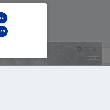
es
ies