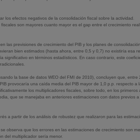
os efectos negativos de la consolidación fiscal sobre la actividad.
fiscales son mayores cuanto mayor es el gap entre el crecimiento real 
 en las previsiones de crecimiento del PIB y los planes de consolidación
tuvieran bien estimados (hasta ahora, entre 0,5 y 0,7) no existiría esa re
a significativo en términos estadísticos. En caso contrario, este coefici
radicionales.
usando la base de datos WEO del FMI de 2010), concluyen que, entre
l PIB provocaría una caída media del PIB mayor de 1,0 p.p. respecto a l
ificativamente los multiplicadores fiscales, sobre todo, en los primeros
en media, que se manejaba en anteriores estimaciones con datos previos a 
és a partir de los análisis de robustez que realizaron para las estimac
, se observa que los errores en las estimaciones de crecimiento son m
ón del multiplicador sería menor.