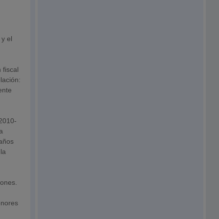
y el
 fiscal
lación:
ente
 2010-
a
 años
la
iones.
enores