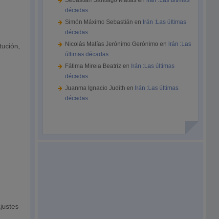
Sebastián Santiago Matías
en
Irán :Las últimas
décadas
Simón Máximo Sebastián
en
Irán :Las últimas
décadas
Nicolás Matías Jerónimo Gerónimo
en
Irán :Las
tución,
últimas décadas
Fátima Mireia Beatriz
en
Irán :Las últimas
décadas
Juanma Ignacio Judith
en
Irán :Las últimas
décadas
justes