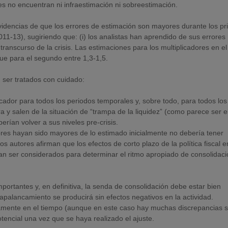
es no encuentran ni infraestimación ni sobreestimación.
videncias de que los errores de estimación son mayores durante los p
011-13), sugiriendo que: (i) los analistas han aprendido de sus errores
l transcurso de la crisis. Las estimaciones para los multiplicadores en el
que para el segundo entre 1,3-1,5.
 ser tratados con cuidado:
icador para todos los periodos temporales y, sobre todo, para todos los
y salen de la situación de “trampa de la liquidez” (como parece ser e
erían volver a sus niveles pre-crisis.
res hayan sido mayores de lo estimado inicialmente no debería tener
 Los autores afirman que los efectos de corto plazo de la política fiscal e
an ser considerados para determinar el ritmo apropiado de consolidac
importantes y, en definitiva, la senda de consolidación debe estar bien
sapalancamiento se producirá sin efectos negativos en la actividad.
amente en el tiempo (aunque en este caso hay muchas discrepancias 
otencial una vez que se haya realizado el ajuste.