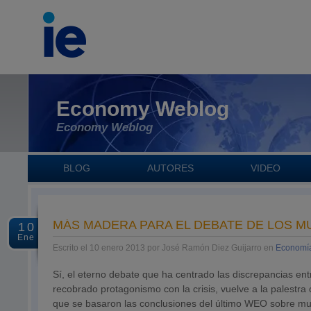
Economy Weblog
Economy Weblog
BLOG
AUTORES
VIDEO
MÁS MADERA PARA EL DEBATE DE LOS M
10
Ene
Escrito el 10 enero 2013 por José Ramón Diez Guijarro en
Economí
Sí, el eterno debate que ha centrado las discrepancias en
recobrado protagonismo con la crisis, vuelve a la palestra 
que se basaron las conclusiones del último WEO sobre multi