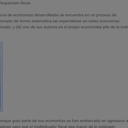
/expansión fiscal-.
ayoría de economías desarrolladas se encuentra en un proceso de
epcionado de forma sistemática las expectativas en estas economías,
mado; y (iii) uno de sus autores es el propio economista jefe de la insti
o porque gran parte de sus economías se han embarcado en agresivos a
picias para que el multiplicador fiscal sea mayor de lo estimado