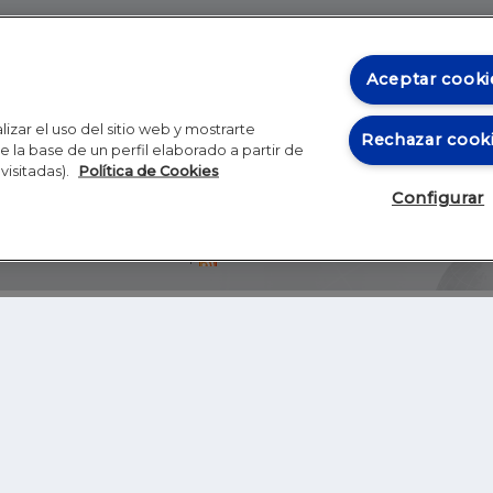
Aceptar cooki
izar el uso del sitio web y mostrarte
Rechazar cook
 la base de un perfil elaborado a partir de
visitadas).
Política de Cookies
Configurar
Blog
Autores
Video
Inicio
RSS
GHER EDUCATION
IE UNIVERSITY
S
IE LAW SCHOOL