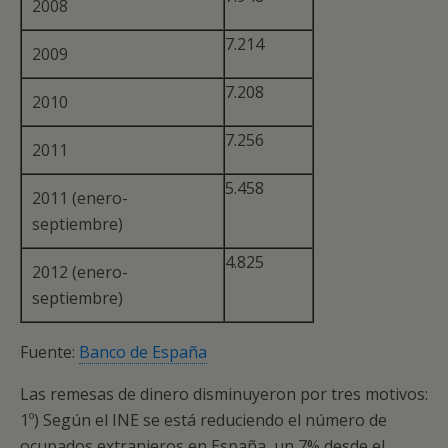
2008
7.214
2009
7.208
2010
7.256
2011
5.458
2011 (enero-
septiembre)
4.825
2012 (enero-
septiembre)
Fuente:
Banco de España
Las remesas de dinero disminuyeron por tres motivos:
1º) Según el INE se está reduciendo el número de
ocupados extranjeros en España, un 7% desde el