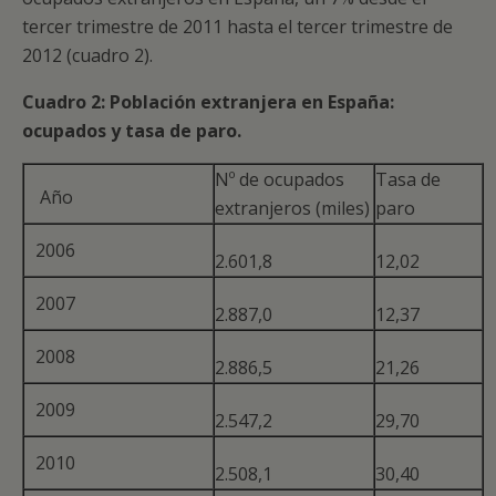
tercer trimestre de 2011 hasta el tercer trimestre de
2012 (cuadro 2).
Cuadro 2: Población extranjera en España:
ocupados y tasa de paro.
Nº de ocupados
Tasa de
Año
extranjeros (miles)
paro
2006
2.601,8
12,02
2007
2.887,0
12,37
2008
2.886,5
21,26
2009
2.547,2
29,70
2010
2.508,1
30,40