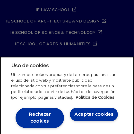
IE LAW SCHOOL
IE SCHOOL OF ARCHITECTURE AND DESIGN
IE SCHOOL OF SCIENCE & TECHNOLOGY
IE SCHOOL OF ARTS & HUMANITIES
Uso de cookies
Aviso legal
Política de Privacidad
Utilizamos cookies propias y de terceros para analizar
Política de Cookies
Política de seguridad
el uso del sitio web y mostrarte publicidad
Student Academic Standards
Canal Compliance
relacionada con tus preferencias sobre la base de un
Site Map
perfil elaborado a partir de tus hábitos de navegación
(por ejemplo, páginas visitadas).
Política de Cookies
IE University 2026
Rechazar
Aceptar cookies
cookies