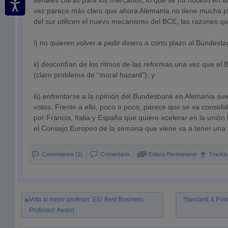
señales claras para los mercados, lo que se ha notado en l
vez parece más claro que ahora Alemania no tiene mucha pr
del sur utilicen el nuevo mecanismo del BCE, las razones qu
i) no quieren volver a pedir dinero a corto plazo al Bundesta
ii) desconfían de los ritmos de las reformas una vez que el
(claro problema de “moral hazard”); y
iii) enfrentarse a la opinión del Bundesbank en Alemania sue
votos. Frente a ello, poco a poco, parece que se va consol
por Francia, Italia y España que quiere acelerar en la unió
el Consejo Europeo de la semana que viene va a tener una 
Comentarios (1)
Comentario
Enlace Permanente
Trackb
Vota al mejor profesor: EIU Best Business
Standard & Poor’
Professor Award