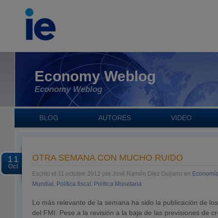
Economy Weblog
Economy Weblog
BLOG
AUTORES
VIDEO
OTRA SEMANA CON MUCHO RUIDO
11
Oct
Escrito el 11 octubre 2012 por José Ramón Diez Guijarro en
Economía
Mundial
,
Política fiscal
,
Política Monetaria
Lo más relevante de la semana ha sido la publicación de lo
del FMI. Pese a la revisión a la baja de las previsiones de 