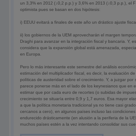
un 3,3% en 2012 (↓0,2 p.p.) y 3,6% en 2013 (↓0,3 p.p.), e
optimista pues se basan en dos hipótesis:
i) EEUU evitará a finales de este año un drástico ajuste fiscal (
ii) los gobiernos de la UEM aprovecharán el margen tempora
Draghi para avanzar en la integración fiscal y bancaria. Y, es
considera que la expansión global está amenazada, especial
en Europa.
Pero lo más interesante este semestre del análisis económ
estimación del multiplicador fiscal, es decir, la evaluación de
políticas de austeridad sobre el crecimiento. Y, a juzgar por
parece ponerse más en el lado de los keynesianos que en el 
estimar que por cada euro de recortes (o subidas de impuest
crecimiento se situaría entre 0,9 y 1,7 euros. Esa mayor elas
a que la política monetaria tradicional ya no tiene casi grado
cercanos a cero), en algunos países incluso las condiciones
endurecido drásticamente (en alusión a la periferia de la U
muchos países estén a la vez intentando consolidar sus cue