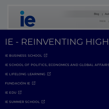
Blog
Aut
Inicio
IE - REINVENTING HI
IE BUSINESS SCHOOL
IE SCHOOL OF POLITICS, ECONOMICS AND GLOBAL AFFAIR
IE LIFELONG LEARNING
FUNDACIÓN IE
IE EDU
IE SUMMER SCHOOL