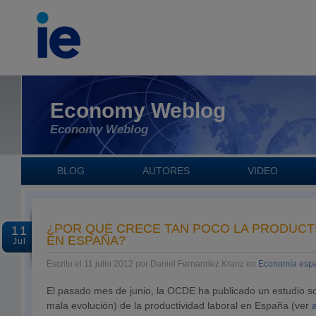
Economy Weblog
Economy Weblog
BLOG
AUTORES
VIDEO
¿POR QUÉ CRECE TAN POCO LA PRODUCT
11
EN ESPAÑA?
Jul
Escrito el 11 julio 2012 por Daniel Fernandez Kranz en
Economía esp
El pasado mes de junio, la OCDE ha publicado un estudio sob
mala evolución) de la productividad laboral en España (ver