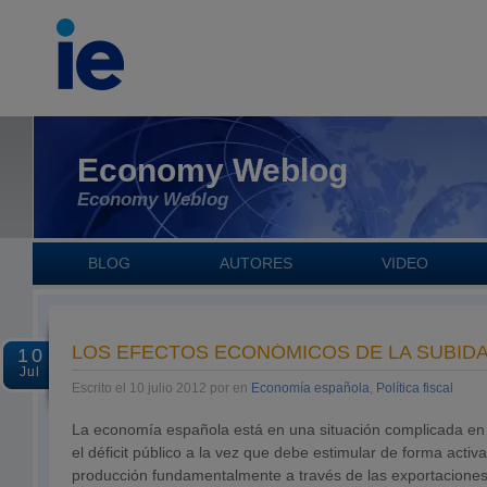
Economy Weblog
Economy Weblog
BLOG
AUTORES
VIDEO
LOS EFECTOS ECONÓMICOS DE LA SUBIDA 
10
Jul
Escrito el 10 julio 2012 por en
Economía española
,
Política fiscal
La economía española está en una situación complicada en 
el déficit público a la vez que debe estimular de forma activa
producción fundamentalmente a través de las exportacione