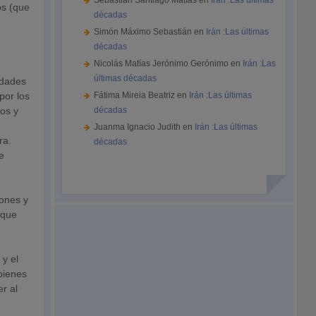
Sebastián Santiago Matías
en
Irán :Las últimas
os (que
décadas
Simón Máximo Sebastián
en
Irán :Las últimas
décadas
Nicolás Matías Jerónimo Gerónimo
en
Irán :Las
últimas décadas
idades
por los
Fátima Mireia Beatriz
en
Irán :Las últimas
ios y
décadas
Juanma Ignacio Judith
en
Irán :Las últimas
ra.
décadas
e
iones y
 que
 y el
 bienes
er al