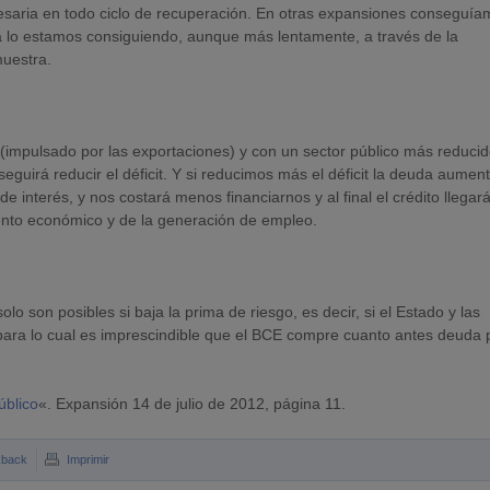
cesaria en todo ciclo de recuperación. En otras expansiones conseguí
a lo estamos consiguiendo, aunque más lentamente, a través de la
muestra.
 (impulsado por las exportaciones) y con un sector público más reducid
eguirá reducir el déficit. Y si reducimos más el déficit la deuda aumen
e interés, y nos costará menos financiarnos y al final el crédito llegará
ento económico y de la generación de empleo.
olo son posibles si baja la prima de riesgo, es decir, si el Estado y las
ara lo cual es imprescindible que el BCE compre cuanto antes deuda 
úblico
«. Expansión 14 de julio de 2012, página 11.
kback
Imprimir