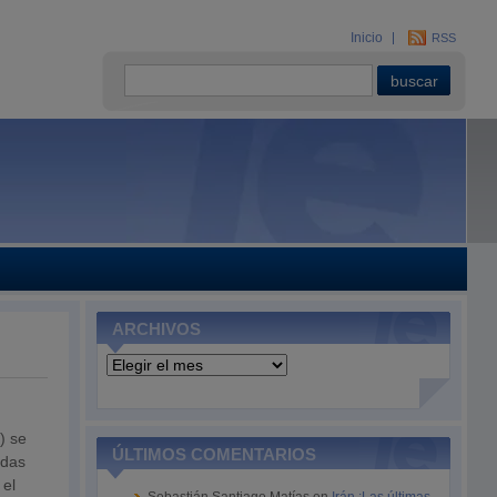
Inicio
RSS
ARCHIVOS
Archivos
) se
ÚLTIMOS COMENTARIOS
idas
 el