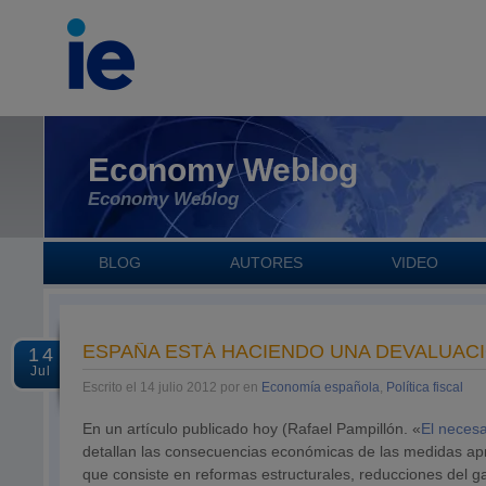
Economy Weblog
Economy Weblog
BLOG
AUTORES
VIDEO
ESPAÑA ESTÁ HACIENDO UNA DEVALUACI
14
Jul
Escrito el 14 julio 2012 por en
Economía española
,
Política fiscal
En un artículo publicado hoy (Rafael Pampillón. «
El necesa
detallan las consecuencias económicas de las medidas ap
que consiste en reformas estructurales, reducciones del g