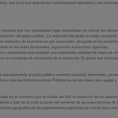
úblicas, que es lo que quieren los contribuyentes alemanes y los mercad
.
ior necesita que sus autoridades sigan empeñadas en reducir las neces
ntracción del gasto público. La reducción del gasto es mejor aceptada 
 reducción de la prestación por desempleo, del gasto en los minister
minar en los entes territoriales: organismos autónomos, agencias,
pios y autonomías que emplean una importante cantidad de mano de ob
ue no contribuye al crecimiento de la economía. Es grasa que consum
be principalmente al gasto público corriente (sanidad, desempleo, pens
ños y que las Administraciones Públicas no tienen dinero para pagar y
 caída en el consumo (por la subida del IVA, la reducción de los salarios
añola a salir de la crisis a través del aumento de las exportaciones de
ficación geográfica de las exportaciones españolas es crucial para volv