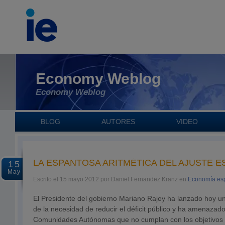
Economy Weblog
Economy Weblog
BLOG
AUTORES
VIDEO
LA ESPANTOSA ARITMÉTICA DEL AJUSTE 
15
May
Escrito el 15 mayo 2012 por Daniel Fernandez Kranz en
Economía es
El Presidente del gobierno Mariano Rajoy ha lanzado hoy u
de la necesidad de reducir el déficit público y ha amenazado
Comunidades Autónomas que no cumplan con los objetivos