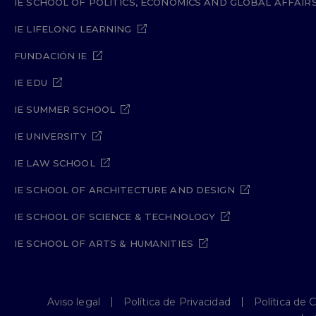
IE SCHOOL OF POLITICS, ECONOMICS AND GLOBAL AFFAIR
IE LIFELONG LEARNING
FUNDACIÓN IE
IE EDU
IE SUMMER SCHOOL
IE UNIVERSITY
IE LAW SCHOOL
IE SCHOOL OF ARCHITECTURE AND DESIGN
IE SCHOOL OF SCIENCE & TECHNOLOGY
IE SCHOOL OF ARTS & HUMANITIES
Aviso legal
Política de Privacidad
Política de 