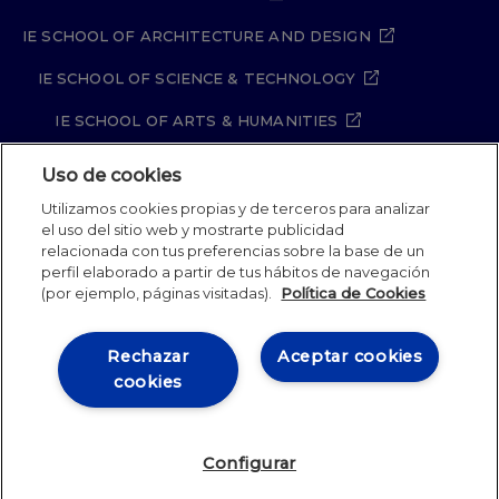
IE SCHOOL OF ARCHITECTURE AND DESIGN
IE SCHOOL OF SCIENCE & TECHNOLOGY
IE SCHOOL OF ARTS & HUMANITIES
Uso de cookies
Utilizamos cookies propias y de terceros para analizar
Aviso legal
Política de Privacidad
el uso del sitio web y mostrarte publicidad
Política de Cookies
Política de seguridad
relacionada con tus preferencias sobre la base de un
Student Academic Standards
Canal Compliance
perfil elaborado a partir de tus hábitos de navegación
(por ejemplo, páginas visitadas).
Política de Cookies
IE University 2026
Rechazar
Aceptar cookies
cookies
Configurar