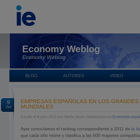
Economy Weblog
Economy Weblog
BLOG
AUTORES
VIDEO
EMPRESAS ESPAÑOLAS EN LOS GRANDES
9
MUNDIALES
Jul
Escrito el 9 julio 2011 por María Jesús Valdemoros en
Economía espa
Ayer conocíamos el ranking correspondiente a 2011 de
la li
que cada año reúne y clasifica a las 500 mayores compañías