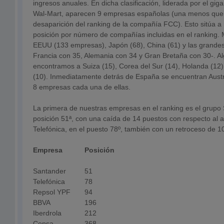
ingresos anuales. En dicha clasificación, liderada por el gi
Wal-Mart, aparecen 9 empresas españolas (una menos que 
desaparición del ranking de la compañía FCC). Esto sitúa a 
posición por número de compañías incluidas en el ranking.
EEUU (133 empresas), Japón (68), China (61) y las grande
Francia con 35, Alemania con 34 y Gran Bretaña con 30-. A
encontramos a Suiza (15), Corea del Sur (14), Holanda (12),
(10). Inmediatamente detrás de España se encuentran Austra
8 empresas cada una de ellas.
La primera de nuestras empresas en el ranking es el grupo
posición 51ª, con una caída de 14 puestos con respecto al a
Telefónica, en el puesto 78º, también con un retroceso de 1
Empresa
Posición
Santander
51
Telefónica
78
Repsol YPF
94
BBVA
196
Iberdrola
212
Cepsa
368