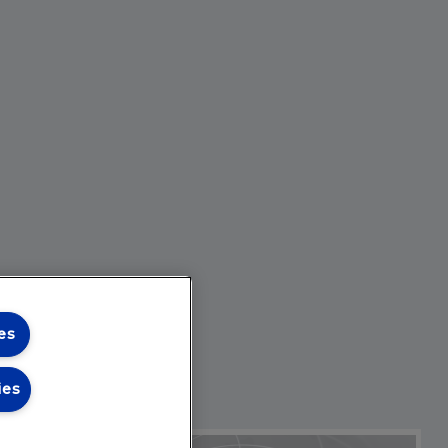
es
ies