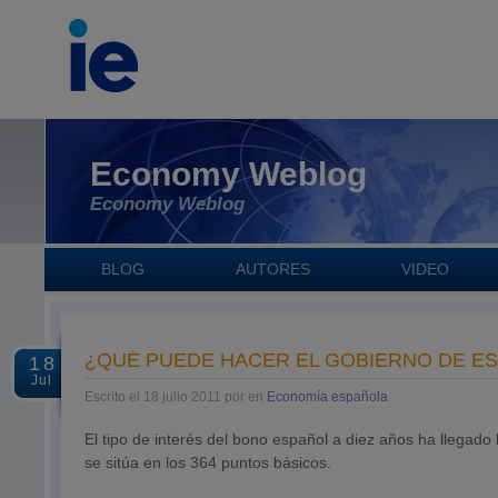
Economy Weblog
Economy Weblog
BLOG
AUTORES
VIDEO
¿QUÉ PUEDE HACER EL GOBIERNO DE ES
18
Jul
Escrito el 18 julio 2011 por en
Economía española
El tipo de interés del bono español a diez años ha llegado
se sitúa en los 364 puntos básicos.