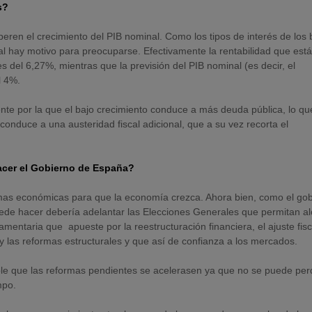
s?
peren el crecimiento del PIB nominal. Como los tipos de interés de los
l hay motivo para preocuparse. Efectivamente la rentabilidad que est
 del 6,27%, mientras que la previsión del PIB nominal (es decir, el
l 4%.
te por la que el bajo crecimiento conduce a más deuda pública, lo qu
conduce a una austeridad fiscal adicional, que a su vez recorta el
cer el Gobierno de España?
mas económicas para que la economía crezca. Ahora bien, como el go
uede hacer debería adelantar las Elecciones Generales que permitan a
mentaria que apueste por la reestructuración financiera, el ajuste fisca
 y las reformas estructurales y que así de confianza a los mercados.
le que las reformas pendientes se acelerasen ya que no se puede per
mpo.