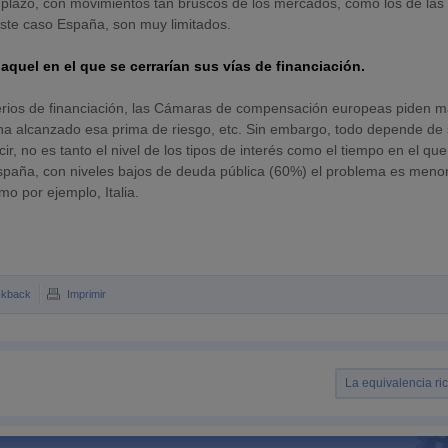
 plazo, con movimientos tan bruscos de los mercados, como los de las
 este caso España, son muy limitados.
aquel en el que se cerrarían sus vías de financiación.
serios de financiación, las Cámaras de compensación europeas piden 
ha alcanzado esa prima de riesgo, etc. Sin embargo, todo depende de s
r, no es tanto el nivel de los tipos de interés como el tiempo en el que
España, con niveles bajos de deuda pública (60%) el problema es meno
o por ejemplo, Italia.
ckback
Imprimir
La equivalencia ri