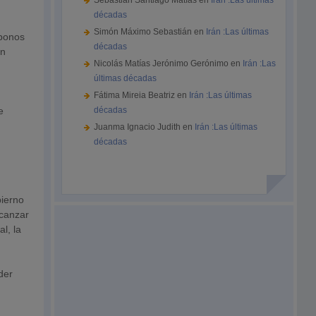
Sebastián Santiago Matías
en
Irán :Las últimas
décadas
Simón Máximo Sebastián
en
Irán :Las últimas
 bonos
décadas
án
Nicolás Matías Jerónimo Gerónimo
en
Irán :Las
últimas décadas
Fátima Mireia Beatriz
en
Irán :Las últimas
e
décadas
Juanma Ignacio Judith
en
Irán :Las últimas
décadas
bierno
lcanzar
l, la
der