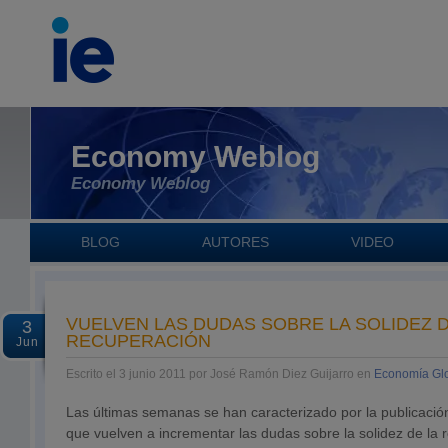
Economy Weblog
Economy Weblog
BLOG
AUTORES
VIDEO
VUELVEN LAS DUDAS SOBRE LA SOLIDEZ D
3
RECUPERACIÓN
Jun
Escrito el 3 junio 2011 por José Ramón Diez Guijarro en
Economía Gl
Las últimas semanas se han caracterizado por la publicaci
que vuelven a incrementar las dudas sobre la solidez de la 