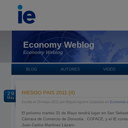
Economy Weblog
Economy Weblog
BLOG
AUTORES
VIDEO
RIESGO PAÍS 2011 (II)
29
May
Escrito el 29 mayo 2011 por Miguel Aguirre Uzquiano en
Economía 
El próximo martes 31 de Mayo tendrá lugar en San Sebast
Cámara de Comercio de Donostia , COFACE, y el IE contan
Juan Carlos Martínez Lázaro.