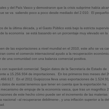
nales y del País Vasco y demostraron que la crisis subprime había alc
 que se va saliendo poco a poco desde mediado del 2.010. El pequeño
de la última década, y el Gasto Público está bajo la estricta supervis
s de la economía se está basando en un porcentaje muy elevado en la
n de las exportaciones a nivel mundial en el 2010, este año se va c
ran como el comercio internacional ayudo a la recuperación económic
or de una comunidad con una balanza comercial positiva.
 con superávit comercial. Según datos de la Secretaría de Estado de
ente a 15.256.934 de importaciones. En los primeros tres meses del 
.466.617. En el 2011 Guipúzcoa lleva unas exportaciones de 1.524.91
 datos de eustat tenemos que tener en cuenta que la exportación ha
 el mecanismo de empuje de la economía vasca, que tras un magnifico 
 razones de este hecho cómo puede ser el incremento de las materias
acional –al recuperarse debilmene-, y una inflación superior a la del
dad.