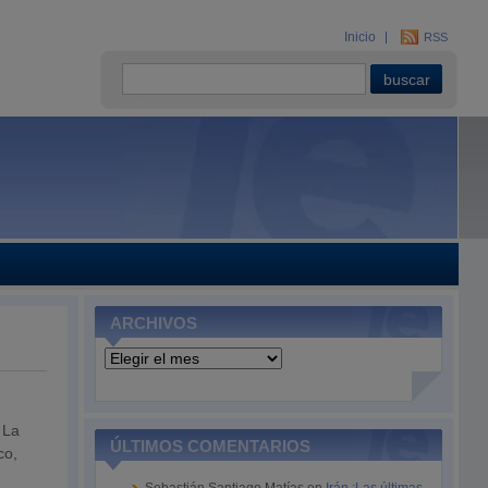
Inicio
RSS
ARCHIVOS
Archivos
 La
ÚLTIMOS COMENTARIOS
co,