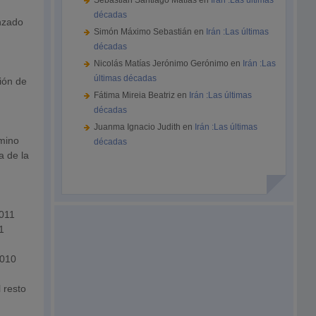
Sebastián Santiago Matías
en
Irán :Las últimas
décadas
anzado
Simón Máximo Sebastián
en
Irán :Las últimas
décadas
Nicolás Matías Jerónimo Gerónimo
en
Irán :Las
últimas décadas
ión de
Fátima Mireia Beatriz
en
Irán :Las últimas
décadas
Juanma Ignacio Judith
en
Irán :Las últimas
amino
décadas
a de la
2011
1
2010
 resto