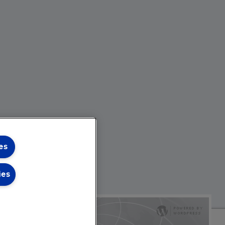
es
ies