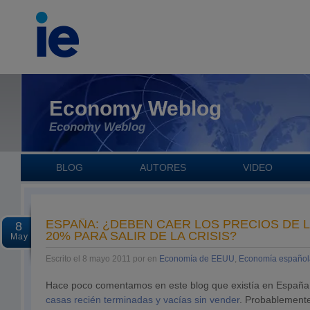
Economy Weblog
Economy Weblog
BLOG
AUTORES
VIDEO
ESPAÑA: ¿DEBEN CAER LOS PRECIOS DE 
8
20% PARA SALIR DE LA CRISIS?
May
Escrito el 8 mayo 2011 por en
Economía de EEUU
,
Economía español
Hace poco comentamos en este blog que existía en Españ
casas recién terminadas y vacías sin vender
. Probablemente