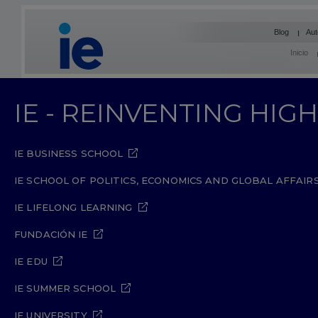
Blog
Aut
Inicio
IE - REINVENTING HI
IE BUSINESS SCHOOL
IE SCHOOL OF POLITICS, ECONOMICS AND GLOBAL AFFAIR
IE LIFELONG LEARNING
FUNDACIÓN IE
IE EDU
IE SUMMER SCHOOL
IE UNIVERSITY