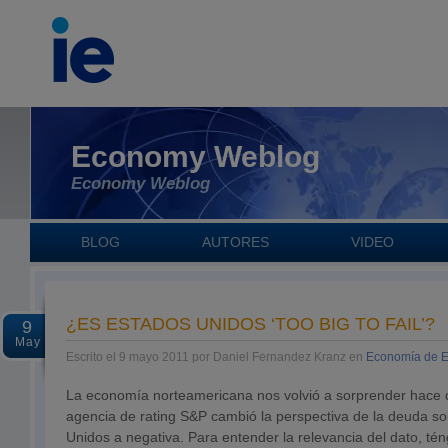
Economy Weblog
Economy Weblog
BLOG
AUTORES
VIDEO
¿ES ESTADOS UNIDOS ‘TOO BIG TO FAIL’?
9
May
Escrito el 9 mayo 2011 por Daniel Fernandez Kranz en
Economía de 
La economía norteamericana nos volvió a sorprender hace
agencia de rating S&P cambió la perspectiva de la deuda s
Unidos a negativa. Para entender la relevancia del dato, t