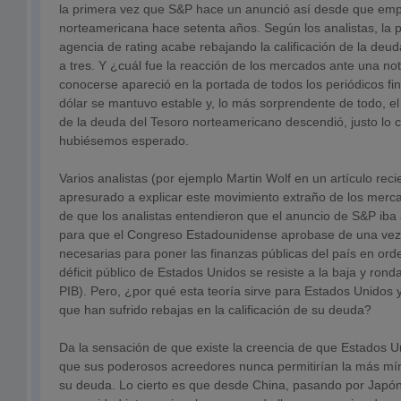
la primera vez que S&P hace un anunció así desde que emp
norteamericana hace setenta años. Según los analistas, la p
agencia de rating acabe rebajando la calificación de la deu
a tres. Y ¿cuál fue la reacción de los mercados ante una no
conocerse apareció en la portada de todos los periódicos f
dólar se mantuvo estable y, lo más sorprendente de todo, el t
de la deuda del Tesoro norteamericano descendió, justo lo c
hubiésemos esperado.
Varios analistas (por ejemplo Martin Wolf en un artículo rec
apresurado a explicar este movimiento extraño de los merc
de que los analistas entendieron que el anuncio de S&P iba 
para que el Congreso Estadounidense aprobase de una vez
necesarias para poner las finanzas públicas del país en ord
déficit público de Estados Unidos se resiste a la baja y rond
PIB). Pero, ¿por qué esta teoría sirve para Estados Unidos 
que han sufrido rebajas en la calificación de su deuda?
Da la sensación de que existe la creencia de que Estados Un
que sus poderosos acreedores nunca permitirían la más mín
su deuda. Lo cierto es que desde China, pasando por Japón