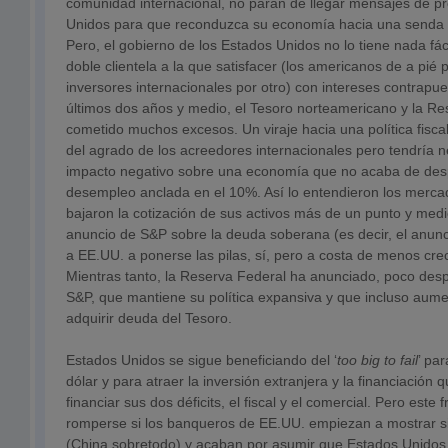
comunidad internacional, no paran de llegar mensajes de p
Unidos para que reconduzca su economía hacia una senda e
Pero, el gobierno de los Estados Unidos no lo tiene nada fáci
doble clientela a la que satisfacer (los americanos de a pié p
inversores internacionales por otro) con intereses contrapue
últimos dos años y medio, el Tesoro norteamericano y la R
cometido muchos excesos. Un viraje hacia una política fiscal
del agrado de los acreedores internacionales pero tendría
impacto negativo sobre una economía que no acaba de des
desempleo anclada en el 10%. Así lo entendieron los merca
bajaron la cotización de sus activos más de un punto y medi
anuncio de S&P sobre la deuda soberana (es decir, el anun
a EE.UU. a ponerse las pilas, sí, pero a costa de menos cr
Mientras tanto, la Reserva Federal ha anunciado, poco des
S&P, que mantiene su política expansiva y que incluso au
adquirir deuda del Tesoro.
Estados Unidos se sigue beneficiando del ‘
too big to fail
’ pa
dólar y para atraer la inversión extranjera y la financiación 
financiar sus dos déficits, el fiscal y el comercial. Pero este f
romperse si los banqueros de EE.UU. empiezan a mostrar s
(China sobretodo) y acaban por asumir que Estados Unidos