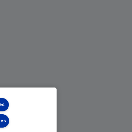
es
ies