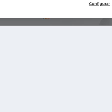
Configurar
Blog
Autores
Video
Inicio
RSS
GHER EDUCATION
IE UNIVERSITY
S
IE LAW SCHOOL
IE SCHOOL OF ARCHITECTURE AND DESIGN
IE SCHOOL OF SCIENCE & TECHNOLOGY
IE SCHOOL OF ARTS & HUMANITIES