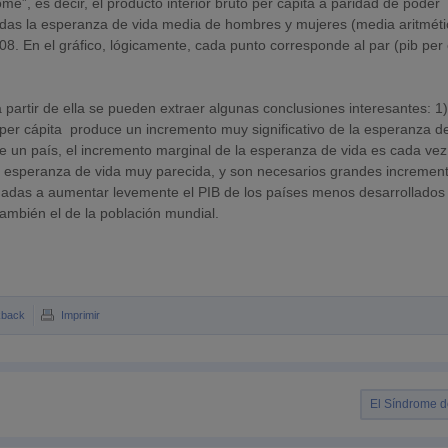
me”, es decir, el producto interior bruto per cápita a paridad de poder
nadas la esperanza de vida media de hombres y mujeres (media aritmét
8. En el gráfico, lógicamente, cada punto corresponde al par (pib per 
a partir de ella se pueden extraer algunas conclusiones interesantes: 1
er cápita produce un incremento muy significativo de la esperanza d
de un país, el incremento marginal de la esperanza de vida es cada vez
a esperanza de vida muy parecida, y son necesarios grandes incremen
inadas a aumentar levemente el PIB de los países menos desarrollados
ambién el de la población mundial.
kback
Imprimir
El Síndrome 