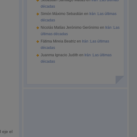
Sebastián Santiago Matías
en
Irán :Las últimas
décadas
Simón Máximo Sebastián
en
Irán :Las últimas
décadas
Nicolás Matías Jerónimo Gerónimo
en
Irán :Las
últimas décadas
Fátima Mireia Beatriz
en
Irán :Las últimas
décadas
Juanma Ignacio Judith
en
Irán :Las últimas
décadas
 eje el