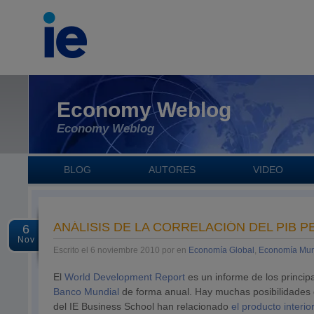
Economy Weblog
Economy Weblog
BLOG
AUTORES
VIDEO
ANÁLISIS DE LA CORRELACIÓN DEL PIB P
6
Nov
Escrito el 6 noviembre 2010 por en
Economía Global
,
Economía Mun
El
World Development Report
es un informe de los principa
Banco Mundial
de forma anual. Hay muchas posibilidades
del IE Business School han relacionado
el producto interio