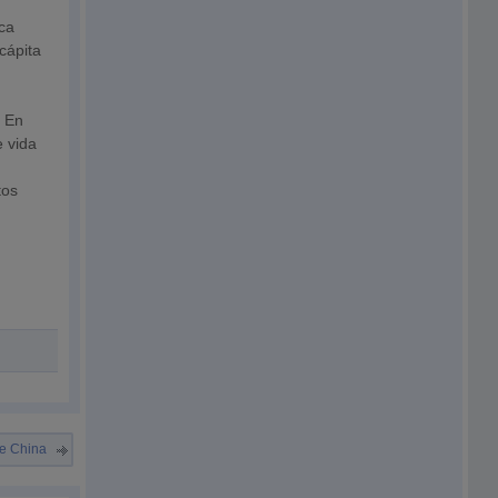
ica
cápita
) En
e vida
tos
de China