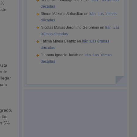
Sebastián Santiago Matías
en
Irán :Las últimas
.1%
décadas
este
Simón Máximo Sebastián
en
Irán :Las últimas
décadas
Nicolás Matías Jerónimo Gerónimo
en
Irán :Las
últimas décadas
Fátima Mireia Beatriz
en
Irán :Las últimas
décadas
Juanma Ignacio Judith
en
Irán :Las últimas
décadas
asta
ente
llegar
tnam
grado.
 las
 un 5%