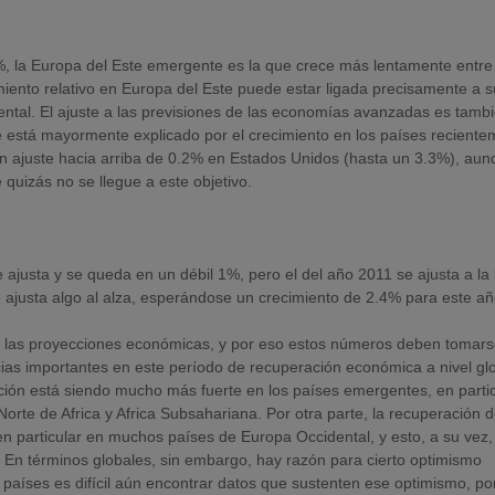
2%, la Europa del Este emergente es la que crece más lentamente entre
ento relativo en Europa del Este puede estar ligada precisamente a s
ental. El ajuste a las previsiones de las economías avanzadas es tamb
te está mayormente explicado por el crecimiento en los países recient
un ajuste hacia arriba de 0.2% en Estados Unidos (hasta un 3.3%), au
quizás no se llegue a este objetivo.
 ajusta y se queda en un débil 1%, pero el del año 2011 se ajusta a la
e ajusta algo al alza, esperándose un crecimiento de 2.4% para este añ
e las proyecciones económicas, y por eso estos números deben tomar
cias importantes en este período de recuperación económica a nivel glo
ón está siendo mucho más fuerte en los países emergentes, en partic
orte de Africa y Africa Subsahariana. Por otra parte, la recuperación d
n particular en muchos países de Europa Occidental, y esto, a su vez,
 En términos globales, sin embargo, hay razón para cierto optimismo
aíses es difícil aún encontrar datos que sustenten ese optimismo, por