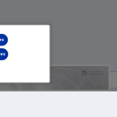
es
ies