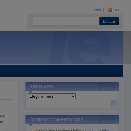
Inicio
RSS
ARCHIVOS
Archivos
al»
ÚLTIMOS COMENTARIOS
se
n