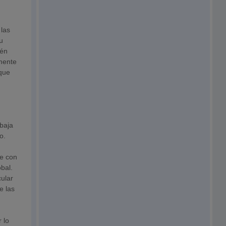
 las
u
ién
emente
nque
 baja
o.
se con
bal.
ular
e las
 lo