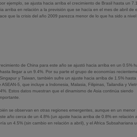
 ejemplo, se ajusta hacia arriba el crecimiento de Brasil hasta un 7
a arriba en relación a la previsión que se hacía en el mes de abril de 
ce que la crisis del año 2009 parezca menor de lo que ha sido a nivel
crecimiento de China para este año se ajustó hacia arriba en un 0.5% h
 hasta llegar a un 9.4%. Por su parte el grupo de economías recientem
Singapur y Taiwan, también sufre un ajuste hacia arriba de 1.5% hasta 
 ASEAN-5, que incluye a Indonesia, Malasia, Filipinas, Tailandia y Vie
.4%. Estos datos muestran que el dinamismo de Asia continúa siendo
mportante.
bién se observan en otras regiones emergentes, aunque en un menor 
ste año cerca de un 4.8% (un ajuste hacia arriba de 0.8% en relación a
ería un 4.5% (sin cambio en relación a abril), y el Africa Subsahariana