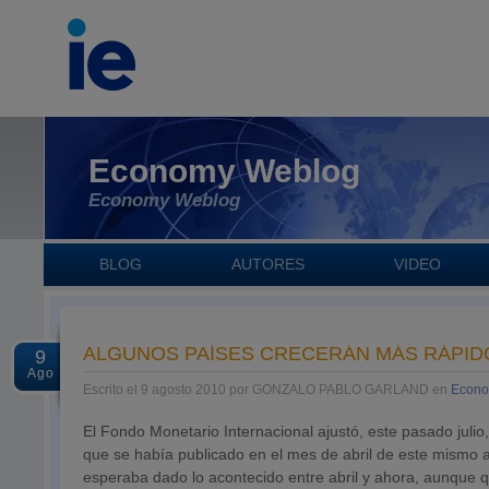
Economy Weblog
Economy Weblog
BLOG
AUTORES
VIDEO
ALGUNOS PAÍSES CRECERÁN MÁS RÁPID
9
Ago
Escrito el 9 agosto 2010 por GONZALO PABLO GARLAND en
Econo
El Fondo Monetario Internacional ajustó, este pasado juli
que se había publicado en el mes de abril de este mismo a
esperaba dado lo acontecido entre abril y ahora, aunque 