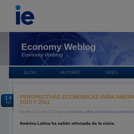
Economy Weblog
Economy Weblog
BLOG
AUTORES
VIDEO
PERSPECTIVAS ECONÓMICAS PARA AMÉRIC
14
2010 Y 2011
Jul
Escrito el 14 julio 2010 por en
América Latina
,
Previsiones económica
América Latina ha salido reforzada de la crisis.