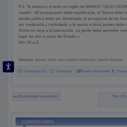
P.S: Te traduzco el texto en inglés de MARCO TULIO CICE
cuadro: «El presupuesto debe equilibrarse, el Tesoro debe s
deuda pública debe ser disminuida, la arrogancia de los fun
ser moderada y controlada, y la ayuda a otros países debe 
Roma no vaya a la bancarrota. La gente debe aprender nue
lugar de vivir a costa del Estado.»
Año 55 a.C.
Etiquetas:
denario
,
dólar
,
euro
,
Imperio Americano
,
imperio Romano
Comentarios (3)
Comentario
Enlace Permanente
Trackb
¿Racionalidad económica?
The G20 
COMENTARIOS