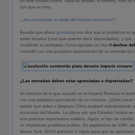
En este mundo traidor, nada es verdad, ni mentira, todo es se
con que se mira.
¿Ha comenzado la caída del Imperio Americano?
Resulta que ahora
gurusblog
nos dice que el problema es q
están tocados (creo que quieren decir depreciados), y que
occidente se tambalea. Como ejemplo se cita e
l declive d
coincidió con una paulatina depreciación de su moneda (el
¿Las monedas deben estar apreciadas o depreciadas?
Al contrario de lo que sucedió en el Imperio Romano el decl
con una paulatina apreciación de su moneda. ¿Debe hacer
sabido que antes o después China acabará sobrepasando
economía del Mundo. La última vez que Estados Unidos se 
una potencia exportadora asiática, Japón, el tipo de cambio
un importante problema político. En septiembre de 1985, en 
Nueva York, EEUU presionó a Japón para que se apreciara 