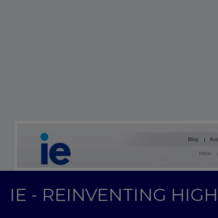
Blog
Aut
Inicio
IE - REINVENTING HI