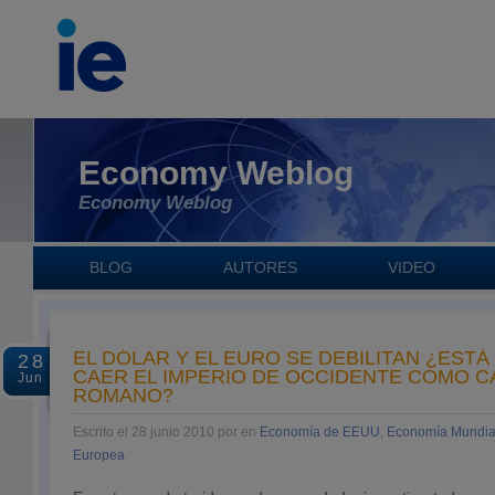
Economy Weblog
Economy Weblog
BLOG
AUTORES
VIDEO
EL DÓLAR Y EL EURO SE DEBILITAN ¿EST
28
CAER EL IMPERIO DE OCCIDENTE COMO C
Jun
ROMANO?
Escrito el 28 junio 2010 por en
Economía de EEUU
,
Economía Mundia
Europea