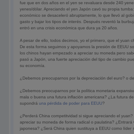
fue que en dos años en el yen se revaluara desde 240 yene
yenes/dólar. Apreciando el yen Japón cavó su propia tumba:
económico se desaceleró abruptamente, lo que llevó al gob
gasto y bajar los tipos de interés. Después reventó la burbuja
entró en una crisis económica que dura ya 20 años.
A pesar de ello, todos decimos, yo el primero, que el yuan c
De esta forma seguimos y apoyamos la presión de EEUU so
los chinos hayan empezado a apreciar su moneda pero saben
pasó a Japón, una fuerte apreciación del tipo de cambio pue
su economía.
¿Debemos preocuparnos por la depreciación del euro? o d
¿Debemos preocuparnos por la política monetaria expansi
mala o buena una futura inflación americana? ¿La futura dep
supondrá
una pérdida de poder para EEUU
?
¿Perderá China competitvidad si sigue apreciando el yuan
apreciar su moneda de forma radical o paulatina? ¿Entrará C
japonesa? ¿Será China quien sustituya a EEUU como líder 