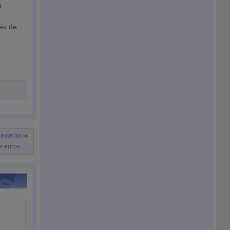
a
tes de
 exterior
e euros.