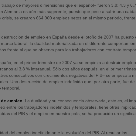
e trabajo de mayores dimensiones que el español– fueron 3,8; 4,3 y 6,
on Alemania es aún más sugerente, puesto que pese a sufrir una caída
 crisis, se crearon 664.900 empleos netos en el mismo periodo, frente 
 destrucción de empleo en España desde el otoño de 2007 ha puesto 
 marco laboral: la dualidad materializada en el diferente comportamien
dos frente al que se observa para los trabajadores con contrato tempor
aña, en el primer trimestre de 2007 ya se empieza a destruir emple
ercanos al 3,8 % interanual. Sólo dos años después, en el primer trimes
stres consecutivos con crecimientos negativos del PIB– se empezó a m
ales. Una destrucción de empleo indefinido que, por otra parte, fue de
o temporal.
n de empleo.
La dualidad y su consecuencia observada, esto es, el im
o entre los trabajadores indefinidos y temporales, tiene otras implica
ídas del PIB y el empleo en nuestro país, se ha producido un significa
.
idad del empleo indefinido ante la evolución del PIB. Al resultar los