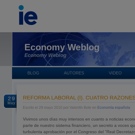
Economy Weblog
Economy Weblog
BLOG
AUTORES
VIDEO
REFORMA LABORAL (I). CUATRO RAZONE
29
May
Escrito el 29 mayo 2010 por Valentín Bote en
Economía española
Vivimos unos días muy intensos en cuanto a noticias económ
parte de nuestro sistema financiero, un secreto a voces que
turbulenta aprobación por el Congreso del “Real Decretazo”