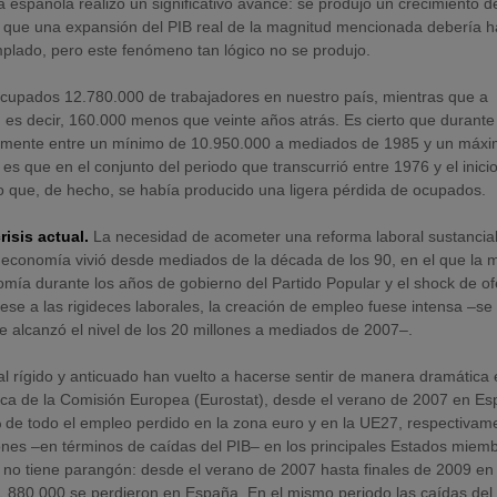
 española realizó un significativo avance: se produjo un crecimiento d
r que una expansión del PIB real de la magnitud mencionada debería 
mplado, pero este fenómeno tan lógico no se produjo.
ocupados 12.780.000 de trabajadores en nuestro país, mientras que a
, es decir, 160.000 menos que veinte años atrás. Es cierto que durant
licamente entre un mínimo de 10.950.000 a mediados de 1985 y un máx
 es que en el conjunto del periodo que transcurrió entre 1976 y el inici
o que, de hecho, se había producido una ligera pérdida de ocupados.
isis actual.
La necesidad de acometer una reforma laboral sustancia
a economía vivió desde mediados de la década de los 90, en el que la m
omía durante los años de gobierno del Partido Popular y el shock de of
ese a las rigideces laborales, la creación de empleo fuese intensa –se
se alcanzó el nivel de los 20 millones a mediados de 2007–.
l rígido y anticuado han vuelto a hacerse sentir de manera dramática 
stica de la Comisión Europea (Eurostat), desde el verano de 2007 en E
% de todo el empleo perdido en la zona euro y en la UE27, respectivam
iones –en términos de caídas del PIB– en los principales Estados miem
 no tiene parangón: desde el verano de 2007 hasta finales de 2009 en 
.880.000 se perdieron en España. En el mismo periodo las caídas del