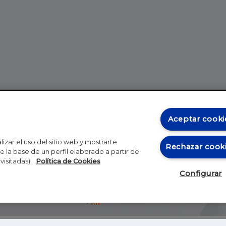
Aceptar cooki
izar el uso del sitio web y mostrarte
Rechazar cook
 la base de un perfil elaborado a partir de
visitadas).
Política de Cookies
Configurar
Blog
Autores
Video
Inicio
RSS