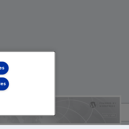
es
ies