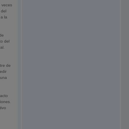
7 veces
 del
a la
de
to del
al.
o
tre de
edir
 una
pacto
ciones.
tivo