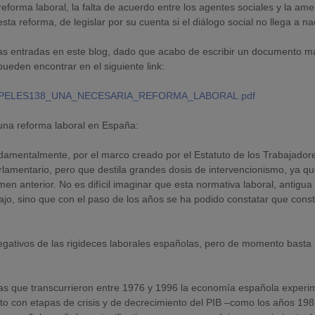
reforma laboral, la falta de acuerdo entre los agentes sociales y la am
a reforma, de legislar por su cuenta si el diálogo social no llega a na
mas entradas en este blog, dado que acabo de escribir un documento m
pueden encontrar en el siguiente link:
2806/PAPELES138_UNA_NECESARIA_REFORMA_LABORAL.pdf
 una reforma laboral en España:
damentalmente, por el marco creado por el Estatuto de los Trabajador
amentario, pero que destila grandes dosis de intervencionismo, ya q
en anterior. No es difícil imaginar que esta normativa laboral, antigua
jo, sino que con el paso de los años se ha podido constatar que const
 negativos de las rigideces laborales españolas, pero de momento basta
das que transcurrieron entre 1976 y 1996 la economía española experi
to con etapas de crisis y de decrecimiento del PIB –como los años 198