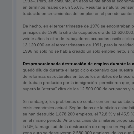
1993–. Pero, en conjunto, en esos veinte años la economía
en términos reales de un 55,6%. Resultaría natural pensa
traducido en crecimientos del empleo en el periodo conte
De hecho, en el tercer trimestre de 1976 se encontraban 
principios de 1996 la cifra de ocupados era de 12.620.000
veinte años la cifra de trabajadores ocupados osciló cíc
13.120.000 en el tercer trimestre de 1991, pero la realidad
1996 no sólo no se había creado un solo empleo neto, sin
Desproporcionada destrucción de empleo durante la cr
quedó diluida durante el largo ciclo expansivo que nuestr
de reformas estructurales en todos los ámbitos de la econ
de trabajo producido por la inmigración permitieron que, p
superó la “eterna” cifra de los 12.500.000 de ocupados y 
Sin embargo, los problemas de contar con un marco labora
crisis económica actual. Según datos de la oficina estadí
se han destruido 1.878.200 empleos, el 72,8 % y el 45,5 
en el mismo periodo. Ante una crisis de similares proporc
la UE, la magnitud de la destrucción de empleo en España
zona euro se destruyeron 2.580.000 empleos, de los que 1