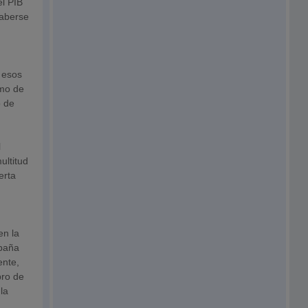
el PIB
haberse
e esos
imo de
o de
l
ultitud
erta
en la
spaña
ente,
bro de
la