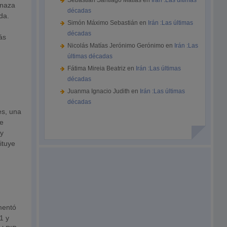
Sebastián Santiago Matías
en
Irán :Las últimas
enaza
décadas
da.
Simón Máximo Sebastián
en
Irán :Las últimas
décadas
ás
Nicolás Matías Jerónimo Gerónimo
en
Irán :Las
últimas décadas
Fátima Mireia Beatriz
en
Irán :Las últimas
décadas
Juanma Ignacio Judith
en
Irán :Las últimas
décadas
es, una
ue
 y
ituye
mentó
1 y