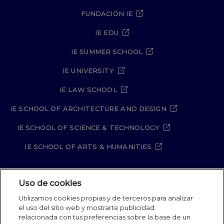
FUNDACIÓN IE
IE EDU
IE SUMMER SCHOOL
IE UNIVERSITY
IE LAW SCHOOL
IE SCHOOL OF ARCHITECTURE AND DESIGN
IE SCHOOL OF SCIENCE & TECHNOLOGY
IE SCHOOL OF ARTS & HUMANITIES
Uso de cookies
Aviso legal
Política de Privacidad
Utilizamos cookies propias y de terceros para analizar
Política de Cookies
Política de seguridad
el uso del sitio web y mostrarte publicidad
Student Academic Standards
Canal Compliance
relacionada con tus preferencias sobre la base de un