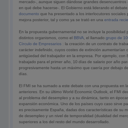
mercado-, aunque siguen dándose grandes desencuentros 
en qué debe hacerse-. El Gobierno está liderando el debate,
documento
que ha presentado a los interlocutores sociales 
mejora posterior, tal y como ya se trató en una
entrada reci
En la propuesta gubernamental no se incluye la posibilidad
distintos organismos, como el
BBVA
, el llamado
grupo de 10
Círculo de Empresarios
: la creación de un contrato de trab
carácter indefinido, cuyos costes de extinción aumentarían
antigüedad del trabajador en la empresa. Por ejemplo, con 8
trabajado para el primer año, 10 días de salario por año par
progresivamente hasta un máximo que caería por debajo de 
días.
El FMI se ha sumado a este debate con una propuesta en la
anteriores. En su último World Economic Outlook, el FMI de
al problema del desempleo y a su dinámica, tanto en época
expansión económica. Uno de los países cuyo caso sirve para
es precisamente España, dadas dos características de su m
de desempleo y un nivel de temporalidad (dualidad del merc
superiores a los del resto del mundo desarrollado.