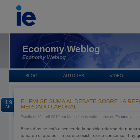
Economy Weblog
Economy Weblog
BLOG
AUTORES
VIDEO
EL FMI SE SUMA AL DEBATE SOBRE LA RE
19
MERCADO LABORAL
Abr
Escrito el 19 abril 2010 por María Jesús Valdemoros en
Economía esp
Estos días se está discutiendo la posible reforma de nuestr
tema en el que por fin parece existir cierto consenso –hay q