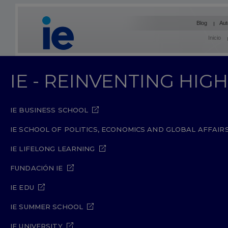
Blog
Aut
Inicio
IE - REINVENTING HI
IE BUSINESS SCHOOL
IE SCHOOL OF POLITICS, ECONOMICS AND GLOBAL AFFAIR
IE LIFELONG LEARNING
FUNDACIÓN IE
IE EDU
IE SUMMER SCHOOL
IE UNIVERSITY