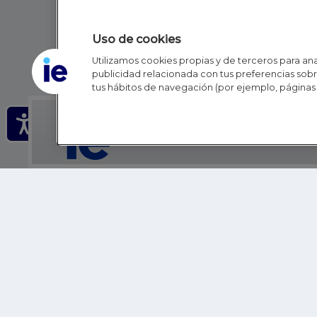
Uso de cookies
Utilizamos cookies propias y de terceros para anal
publicidad relacionada con tus preferencias sobre
tus hábitos de navegación (por ejemplo, páginas 
IE - REINVENTING HI
IE BUSINESS SCHOOL
IE SCHOOL OF POLITICS, ECONOMICS AND GLOBAL AFFAIR
IE LIFELONG LEARNING