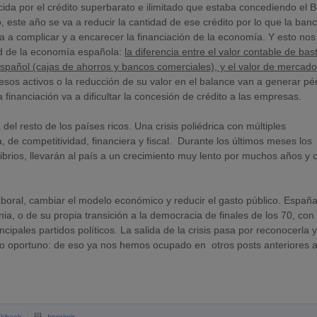
cida por el crédito superbarato e ilimitado que estaba concediendo el 
 este año se va a reducir la cantidad de ese crédito por lo que la ban
va a complicar y a encarecer la financiación de la economía. Y esto nos
d de la economía española:
la diferencia entre el valor contable de bas
spañol (cajas de ahorros y bancos comerciales), y el valor de mercad
esos activos o la reducción de su valor en el balance van a generar pé
 financiación va a dificultar la concesión de crédito a las empresas.
del resto de los países ricos. Una crisis poliédrica con múltiples
a, de competitividad, financiera y fiscal. Durante los últimos meses los
brios, llevarán al país a un crecimiento muy lento por muchos años y 
oral, cambiar el modelo económico y reducir el gasto público. España
a, o de su propia transición a la democracia de finales de los 70, con
cipales partidos políticos. La salida de la crisis pasa por reconocerla 
ento oportuno: de eso ya nos hemos ocupado en otros posts anteriores a