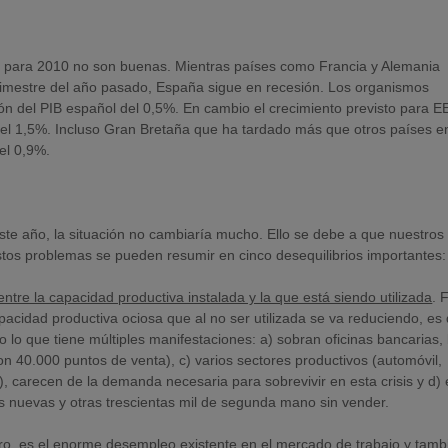
a para 2010 no son buenas. Mientras países como Francia y Alemania
trimestre del año pasado, España sigue en recesión. Los organismos
ón del PIB español del 0,5%. En cambio el crecimiento previsto para 
el 1,5%. Incluso Gran Bretaña que ha tardado más que otros países en
el 0,9%.
te año, la situación no cambiaría mucho. Ello se debe a que nuestros
tos problemas se pueden resumir en cinco desequilibrios importantes:
 entre la capacidad productiva instalada y la que está siendo utilizada
. 
cidad productiva ociosa que al no ser utilizada se va reduciendo, es 
o lo que tiene múltiples manifestaciones: a) sobran oficinas bancarias, 
on 40.000 puntos de venta), c) varios sectores productivos (automóvil,
), carecen de la demanda necesaria para sobrevivir en esta crisis y d) 
s nuevas y otras trescientas mil de segunda mano sin vender.
ro,
es el enorme desempleo
existente en el mercado de trabajo y tamb