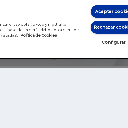
Aceptar cooki
izar el uso del sitio web y mostrarte
Rechazar cook
 la base de un perfil elaborado a partir de
visitadas).
Política de Cookies
Configurar
Blog
Autores
Video
Inicio
RSS
GHER EDUCATION
IE UNIVERSITY
S
IE LAW SCHOOL
IE SCHOOL OF ARCHITECTURE AND DESIGN