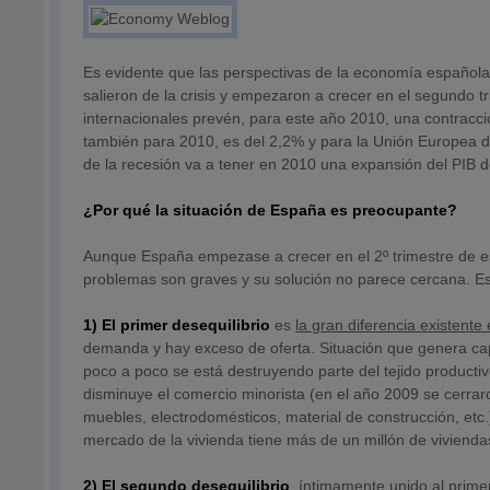
Es evidente que las perspectivas de la economía español
salieron de la crisis y empezaron a crecer en el segundo 
internacionales prevén, para este año 2010, una contracci
también para 2010, es del 2,2% y para la Unión Europea d
de la recesión va a tener en 2010 una expansión del PIB d
¿Por qué la situación de España es preocupante?
Aunque España empezase a crecer en el 2º trimestre de es
problemas son graves y su solución no parece cercana. Es
1) El primer desequilibrio
es
la gran diferencia existente
demanda y hay exceso de oferta. Situación que genera capa
poco a poco se está destruyendo parte del tejido productiv
disminuye el comercio minorista (en el año 2009 se cerrar
muebles, electrodomésticos, material de construcción, etc.
mercado de la vivienda tiene más de un millón de vivienda
2) El segundo desequilibrio
, íntimamente unido al prime