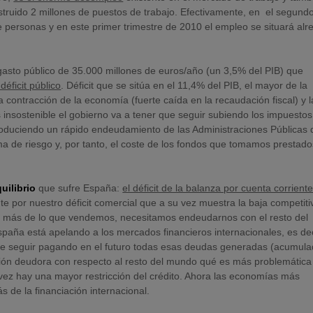
struido 2 millones de puestos de trabajo. Efectivamente, en el segund
 personas y en este primer trimestre de 2010 el empleo se situará alr
gasto público de 35.000 millones de euros/año (un 3,5% del PIB) que
déficit público
. Déficit que se sitúa en el 11,4% del PIB, el mayor de la
 contracción de la economía (fuerte caída en la recaudación fiscal) y l
s insostenible el gobierno va a tener que seguir subiendo los impuestos
á produciendo un rápido endeudamiento de las Administraciones Públicas
a de riesgo y, por tanto, el coste de los fondos que tomamos prestado
uilibrio
que sufre España:
el déficit de la balanza por cuenta corrient
e por nuestro déficit comercial que a su vez muestra la baja competiti
 más de lo que vendemos, necesitamos endeudarnos con el resto del
España está apelando a los mercados financieros internacionales, es dec
ue seguir pagando en el futuro todas esas deudas generadas (acumula
ición deudora con respecto al resto del mundo qué es más problemática
ez hay una mayor restricción del crédito. Ahora las economías más
de la financiación internacional.