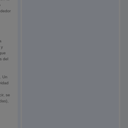
o
ededor
a
 y
 que
s del
e
. Un
vidad
ir, se
das),