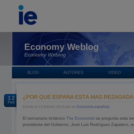
Economy Weblog
Economy Weblog
BLOG
AUTORES
VIDEO
¿POR QUÉ ESPAÑA ESTÁ MÁS REZAGADA
12
Feb
Escrito el 12 febrero 2010 por en
Economía española
El semanario británico
The Economist
se pregunta esta se
presidente del Gobierno, José Luis Rodríguez Zapatero, es