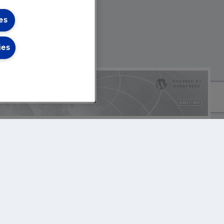
es
ies