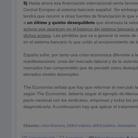
5)
Hasta ahora esa financiación internacional venía favore
Central Europeo al sistema bancario español. Sin embargo,
tendrá que recurrir a otras fuentes de financiación lo que 
a
un último y quinto desequilibrio
que amenaza la salu
activos que aparecen en el balance del sistema bancario e
dichos activos
. Las pérdidas que va a generar la venta de 
en el sistema bancario lo que unido al encarecimiento de la
España sufre, por tanto una crisis económica diferente a la 
manifestaciones: crisis del mercado laboral y de la viviend
mercados han comprendido que de persistir estos desequli
elevados niveles desempleo.
The Economist señala que hay que reformar el mercado lab
según The Economist, debería seguir el ejemplo de Alemani
pacto nacional con los sindicatos, empresas y todos los prin
diagnosticarla. A continuación hay que aplicar el tratami
Etiquetas:
crisis finaciera
,
Déficit exterior
,
déficit público
,
desempleo