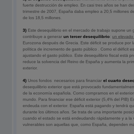
fuerte destrucción de empleo. En casi tres años se han de
trimestre de 2007, España daba empleo a 20,5 millones de
de los 18,5 millones.
3)
Este desequilibrio en el mercado de trabajo supone un 
contribuye a generar
un tercer desequilibrio
:
un elevado 
Eurozona después de Grecia. Este déficit se produce por la
política de incremento de gasto público . Como el déficit e
ajustando el gasto público. Este desequilibrio fiscal est
reduce la solvencia del Reino de España y aumenta la prim
exterior.
4)
Unos fondos necesarios para financiar
el cuarto deseq
desequilibrio exterior que está provocado fundamentalment
de la economía española. Como compramos en el exterior
mundo. Para financiar ese déficit exterior (5,4% del PIB) 
endeuda con el exterior. España está pagando y tendrá q
durante los últimos años. Se trata de una importante pos
cuando el estado se está endeudando rápidamente y a la v
vulnerables son aquellas que, como España, dependen más 