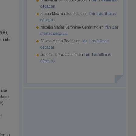
Sebastián Santiago Matías
en
Irán :Las últimas
décadas
Simón Máximo Sebastián
en
Irán :Las últimas
décadas
Nicolás Matías Jerónimo Gerónimo
en
Irán :Las
EEUU,
últimas décadas
 salir
Fátima Mireia Beatriz
en
Irán :Las últimas
décadas
Juanma Ignacio Judith
en
Irán :Las últimas
décadas
Falta
decir,
b)
el
ién la