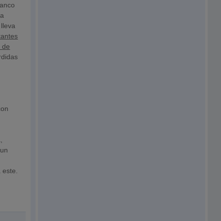
Banco
ca
 lleva
tantes
o de
rdidas
con
,
 un
y
 este.