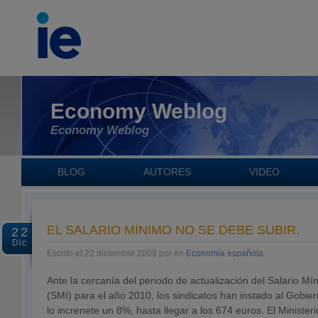
Economy Weblog
Economy Weblog
BLOG
AUTORES
VIDEO
EL SALARIO MÍNIMO NO SE DEBE SUBIR.
22
Dic
Escrito el 22 diciembre 2009 por en
Economía española
Ante la cercanía del periodo de actualización del Salario Mí
(SMI) para el año 2010, los sindicatos han instado al Gobi
lo increnete un 8%, hasta llegar a los 674 euros. El Minister