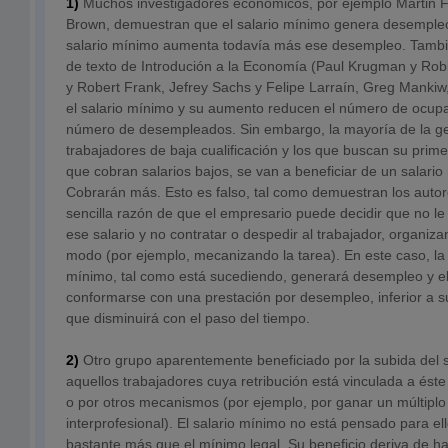
1)
Muchos investigadores económicos, por ejemplo Martin Fe
Brown, demuestran que el salario mínimo genera desempleo
salario mínimo aumenta todavía más ese desempleo. También
de texto de Introdución a la Economía (Paul Krugman y Rob
y Robert Frank, Jefrey Sachs y Felipe Larraín, Greg Mankiw,
el salario mínimo y su aumento reducen el número de ocup
número de desempleados. Sin embargo, la mayoría de la ge
trabajadores de baja cualificación y los que buscan su prim
que cobran salarios bajos, se van a beneficiar de un salario
Cobrarán más. Esto es falso, tal como demuestran los autore
sencilla razón de que el empresario puede decidir que no l
ese salario y no contratar o despedir al trabajador, organiz
modo (por ejemplo, mecanizando la tarea). En este caso, la 
mínimo, tal como está sucediendo, generará desempleo y e
conformarse con una prestación por desempleo, inferior a su
que disminuirá con el paso del tiempo.
2)
Otro grupo aparentemente beneficiado por la subida del 
aquellos trabajadores cuya retribución está vinculada a éste
o por otros mecanismos (por ejemplo, por ganar un múltiplo
interprofesional). El salario mínimo no está pensado para e
bastante más que el mínimo legal. Su beneficio deriva de ha