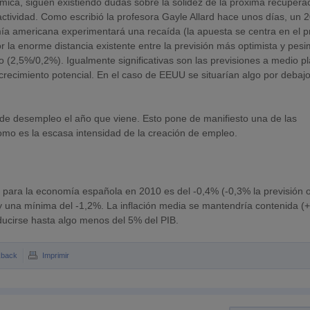
ica, siguen existiendo dudas sobre la solidez de la próxima recupera
 actividad. Como escribió la profesora Gayle Allard hace unos días, un
ía americana experimentará una recaída (la apuesta se centra en el p
 la enorme distancia existente entre la previsión más optimista y pesi
 (2,5%/0,2%). Igualmente significativas son las previsiones a medio p
crecimiento potencial. En el caso de EEUU se situarían algo por debajo
de desempleo el año que viene. Esto pone de manifiesto una de las
omo es la escasa intensidad de la creación de empleo.
 para la economía española en 2010 es del -0,4% (-0,3% la previsión of
 una mínima del -1,2%. La inflación media se mantendría contenida (
reducirse hasta algo menos del 5% del PIB.
kback
Imprimir