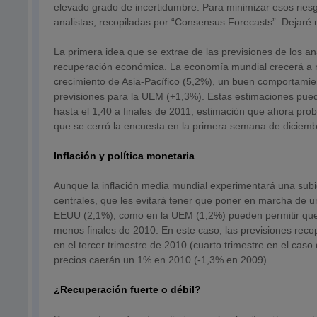
elevado grado de incertidumbre. Para minimizar esos rie
analistas, recopiladas por “Consensus Forecasts”. Dejaré 
La primera idea que se extrae de las previsiones de los an
recuperación económica. La economía mundial crecerá a ri
crecimiento de Asia-Pacífico (5,2%), un buen comportamie
previsiones para la UEM (+1,3%). Estas estimaciones pueden
hasta el 1,40 a finales de 2011, estimación que ahora pro
que se cerró la encuesta en la primera semana de diciembr
Inflación y política monetaria
Aunque la inflación media mundial experimentará una sub
centrales, que les evitará tener que poner en marcha de u
EEUU (2,1%), como en la UEM (1,2%) pueden permitir que l
menos finales de 2010. En este caso, las previsiones rec
en el tercer trimestre de 2010 (cuarto trimestre en el cas
precios caerán un 1% en 2010 (-1,3% en 2009).
¿Recuperación fuerte o débil?