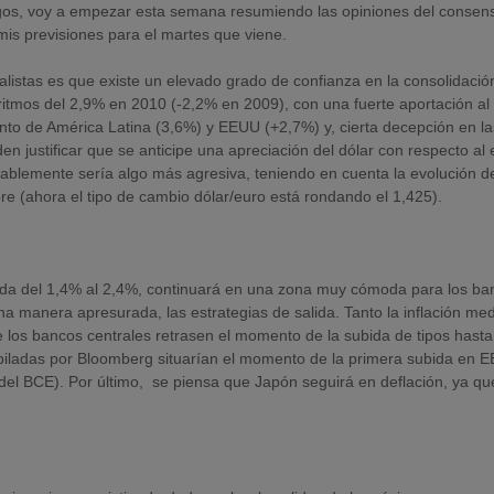
sgos, voy a empezar esta semana resumiendo las opiniones del consen
mis previsiones para el martes que viene.
alistas es que existe un elevado grado de confianza en la consolidació
tmos del 2,9% en 2010 (-2,2% en 2009), con una fuerte aportación al
nto de América Latina (3,6%) y EEUU (+2,7%) y, cierta decepción en la
 justificar que se anticipe una apreciación del dólar con respecto al 
bablemente sería algo más agresiva, teniendo en cuenta la evolución 
e (ahora el tipo de cambio dólar/euro está rondando el 1,425).
ida del 1,4% al 2,4%, continuará en una zona muy cómoda para los ba
na manera apresurada, las estrategias de salida. Tanto la inflación me
os bancos centrales retrasen el momento de la subida de tipos hasta
opiladas por Bloomberg situarían el momento de la primera subida en 
o del BCE). Por último, se piensa que Japón seguirá en deflación, ya qu