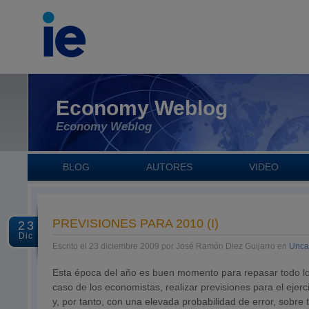
Economy Weblog
Economy Weblog
BLOG
AUTORES
VIDEO
PREVISIONES PARA 2010 (I)
23
Dic
Escrito el 23 diciembre 2009 por José Ramón Diez Guijarro en
Unca
Esta época del año es buen momento para repasar todo lo 
caso de los economistas, realizar previsiones para el ej
y, por tanto, con una elevada probabilidad de error, sobre