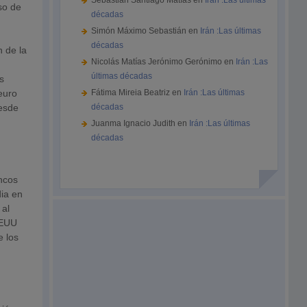
Sebastián Santiago Matías
en
Irán :Las últimas
so de
décadas
Simón Máximo Sebastián
en
Irán :Las últimas
décadas
n de la
Nicolás Matías Jerónimo Gerónimo
en
Irán :Las
últimas décadas
s
euro
Fátima Mireia Beatriz
en
Irán :Las últimas
desde
décadas
Juanma Ignacio Judith
en
Irán :Las últimas
décadas
ncos
dia en
 al
EEUU
e los