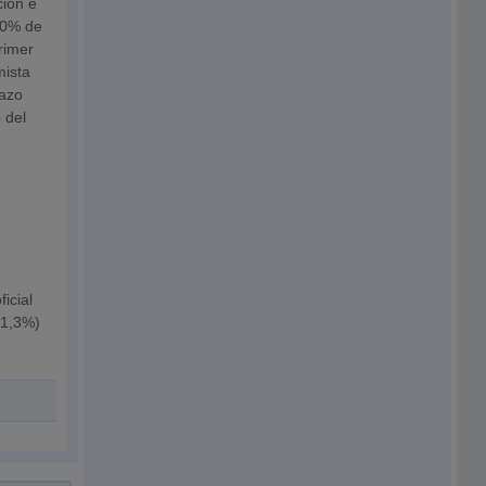
ción e
 20% de
rimer
mista
lazo
 del
icial
+1,3%)