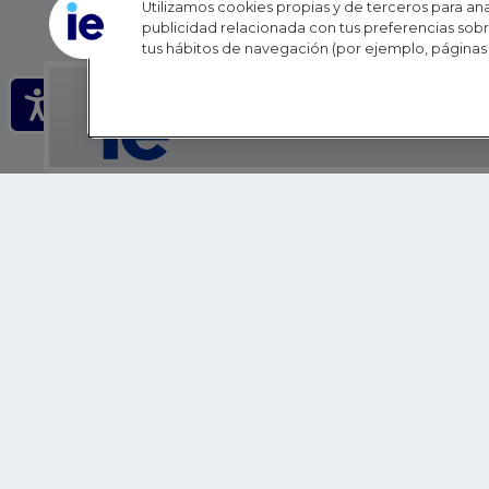
Utilizamos cookies propias y de terceros para anal
publicidad relacionada con tus preferencias sobre
tus hábitos de navegación (por ejemplo, páginas 
IE - REINVENTING HI
IE BUSINESS SCHOOL
IE SCHOOL OF POLITICS, ECONOMICS AND GLOBAL AFFAIR
IE LIFELONG LEARNING
FUNDACIÓN IE
IE EDU