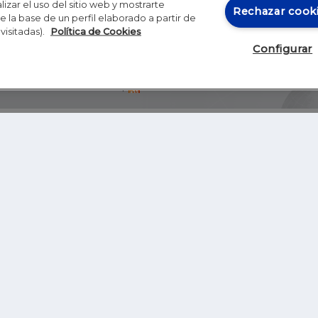
izar el uso del sitio web y mostrarte
Rechazar cook
 la base de un perfil elaborado a partir de
visitadas).
Política de Cookies
Configurar
Blog
Autores
Video
Inicio
RSS
GHER EDUCATION
IE UNIVERSITY
S
IE LAW SCHOOL
IE SCHOOL OF ARCHITECTURE AND DESIGN
IE SCHOOL OF SCIENCE & TECHNOLOGY
IE SCHOOL OF ARTS & HUMANITIES