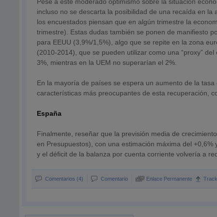
Pese a este moderado optimismo sobre la situación económ
incluso no se descarta la posibilidad de una recaída en la
los encuestados piensan que en algún trimestre la econom
trimestre). Estas dudas también se ponen de manifiesto por
para EEUU (3,9%/1,5%), algo que se repite en la zona euro
(2010-2014), que se pueden utilizar como una “proxy” del 
3%, mientras en la UEM no superarían el 2%.
En la mayoría de países se espera un aumento de la tasa 
características más preocupantes de esta recuperación, c
España
Finalmente, reseñar que la previsión media de crecimiento
en Presupuestos), con una estimación máxima del +0,6% y
y el déficit de la balanza por cuenta corriente volvería a 
Comentarios (4)
Comentario
Enlace Permanente
Trac