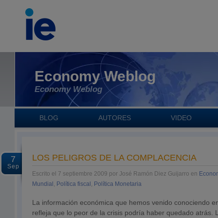
Economy Weblog
Economy Weblog
BLOG
AUTORES
VIDEO
LOS PELIGROS DE LA COMPLACENCIA
7
Sep
Escrito el 7 septiembre 2009 por José Ramón Diez Guijarro en
Econom
Mundial
,
Política fiscal
,
Política Monetaria
La información económica que hemos venido conociendo en
refleja que lo peor de la crisis podría haber quedado atrás