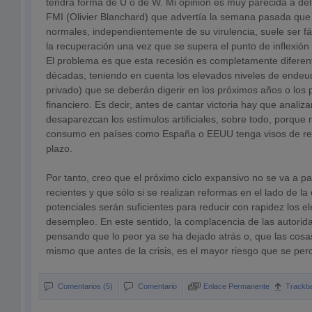
tendrá forma de U o de W. Mi opinión es muy parecida a del
FMI (Olivier Blanchard) que advertía la semana pasada que
normales, independientemente de su virulencia, suele ser fá
la recuperación una vez que se supera el punto de inflexión e
El problema es que esta recesión es completamente diferent
décadas, teniendo en cuenta los elevados niveles de endeu
privado) que se deberán digerir en los próximos años o los
financiero. Es decir, antes de cantar victoria hay que anali
desaparezcan los estímulos artificiales, sobre todo, porque
consumo en países como España o EEUU tenga visos de re
plazo.
Por tanto, creo que el próximo ciclo expansivo no se va a 
recientes y que sólo si se realizan reformas en el lado de la
potenciales serán suficientes para reducir con rapidez los e
desempleo. En este sentido, la complacencia de las autori
pensando que lo peor ya se ha dejado atrás o, que las cosas
mismo que antes de la crisis, es el mayor riesgo que se perc
Comentarios (5)
Comentario
Enlace Permanente
Trackb