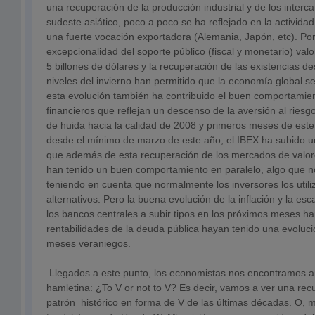
una recuperación de la producción industrial y de los interc
sudeste asiático, poco a poco se ha reflejado en la activi
una fuerte vocación exportadora (Alemania, Japón, etc). Por 
excepcionalidad del soporte público (fiscal y monetario) val
5 billones de dólares y la recuperación de las existencias d
niveles del invierno han permitido que la economía global se
esta evolución también ha contribuido el buen comportamie
financieros que reflejan un descenso de la aversión al riesgo
de huida hacia la calidad de 2008 y primeros meses de este
desde el mínimo de marzo de este año, el IBEX ha subido u
que además de esta recuperación de los mercados de valor
han tenido un buen comportamiento en paralelo, algo que 
teniendo en cuenta que normalmente los inversores los util
alternativos. Pero la buena evolución de la inflación y la es
los bancos centrales a subir tipos en los próximos meses h
rentabilidades de la deuda pública hayan tenido una evoluci
meses veraniegos.
Llegados a este punto, los economistas nos encontramos a
hamletina: ¿To V or not to V? Es decir, vamos a ver una rec
patrón histórico en forma de V de las últimas décadas. O, m