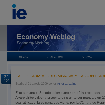
Economy Weblog
Economy Weblog
BLOG
AUTORES
VIDEO
LA ECONOMÍA COLOMBIANA Y LA CONTINU
21
Ago
Escrito el 21 agosto 2009 por en
América Latina
Esta semana el Senado colombiano aprobó la propuesta de 
Álvaro Uribe volver a presentarse a un tercer mandato en 20
sea ratificado, la semana que viene, por la Cámara de Repr