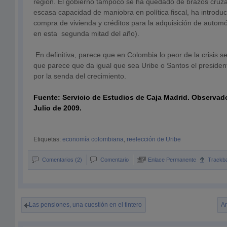
región. El gobierno tampoco se ha quedado de brazos cruza
escasa capacidad de maniobra en política fiscal, ha introduc
compra de vivienda y créditos para la adquisición de automó
en esta segunda mitad del año).
En definitiva, parece que en Colombia lo peor de la crisis 
que parece que da igual que sea Uribe o Santos el presiden
por la senda del crecimiento.
Fuente: Servicio de Estudios de Caja Madrid. Observa
Julio de 2009.
Etiquetas:
economía colombiana
,
reelección de Uribe
Comentarios (2)
Comentario
Enlace Permanente
Trackb
Las pensiones, una cuestión en el tintero
An