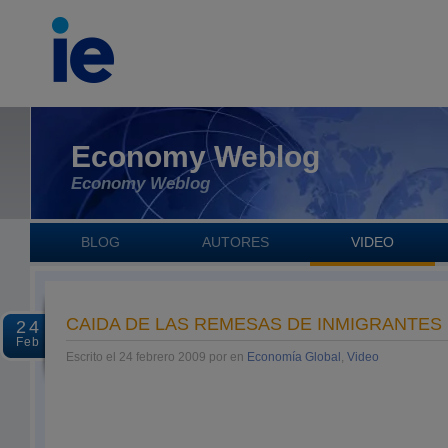
Economy Weblog
Economy Weblog
BLOG
AUTORES
VIDEO
CAIDA DE LAS REMESAS DE INMIGRANTES
24
Feb
Escrito el 24 febrero 2009 por en
Economía Global
,
Video