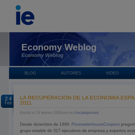
Economy Weblog
Economy Weblog
BLOG
AUTORES
VIDEO
LA RECUPERACIÓN DE LA ECONOMÍA ESP
24
2011
Feb
Escrito el 24 febrero 2009 por en
Uncategorized
Desde diciembre de 1999,
PricewaterhouseCoopers
pregunt
grupo estable de 317 ejecutivos de empresa y expertos eco